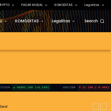
RYPTO
PASAR MODAL
KOMODITAS
Legalitas
L
KOMODITAS
Legalitas
Search
US$92.100 (+2.10%)
USD/IDR
17.150 (-0.45%)
E
arel
at Hormuz