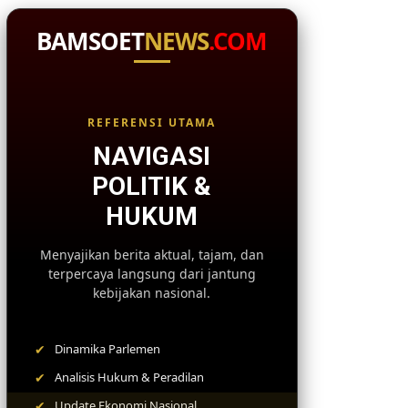
BAMSOET
NEWS
.COM
REFERENSI UTAMA
NAVIGASI
POLITIK &
HUKUM
Menyajikan berita aktual, tajam, dan
terpercaya langsung dari jantung
kebijakan nasional.
✔
Dinamika Parlemen
✔
Analisis Hukum & Peradilan
✔
Update Ekonomi Nasional