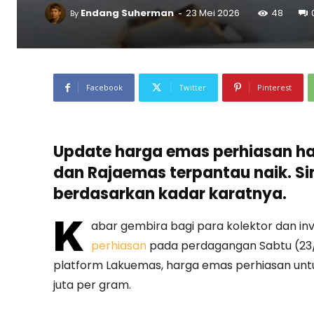
-
Endang Suherman
23 Mei 2026
48
By
Facebook
Twitter
Pinterest
Update harga emas perhiasan har
dan Rajaemas terpantau naik. Si
berdasarkan kadar karatnya.
K
abar gembira bagi para kolektor dan inve
perhiasan
pada perdagangan Sabtu (23/5
platform Lakuemas, harga emas perhiasan untuk
juta per gram.