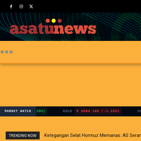
.40 (+3.20%)
GOLD
US$4.185 (-1.15%)
IHSG
7.
MARKET WATCH
Ketegangan Selat Hormuz Memanas: AS Serang Fa
Dilema Pasar Global: Sentimen Positif Infl
TRENDING NOW