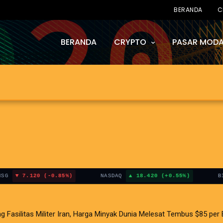
BERANDA
C
BERANDA
CRYPTO
PASAR MODA
120 (-0.85%)
NASDAQ
18.420 (+0.55%)
BITCOIN
silitas Militer Iran, Harga Minyak Dunia Melesat Tembus $85 per B
asi AS Terganjal Amblesnya Saham Teknologi Asia dan Guncangan Sel