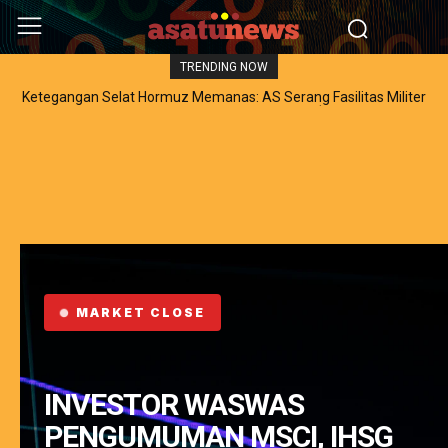
TRENDING NOW
Ketegangan Selat Hormuz Memanas: AS Serang Fasilitas Militer
Iran, Harga Minyak Dunia Melesat Tembus $85 per Barel
MARKET CLOSE
INVESTOR WASWAS
PENGUMUMAN MSCI, IHSG