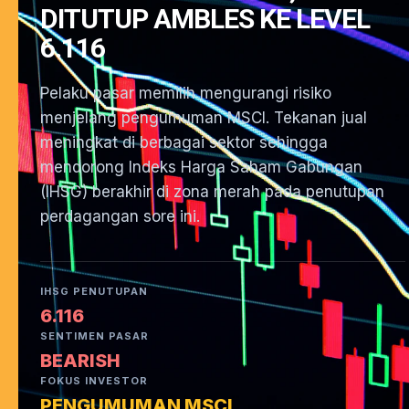
DITUTUP AMBLES KE LEVEL
6.116
Pelaku pasar memilih mengurangi risiko
menjelang pengumuman MSCI. Tekanan jual
meningkat di berbagai sektor sehingga
mendorong Indeks Harga Saham Gabungan
(IHSG) berakhir di zona merah pada penutupan
perdagangan sore ini.
IHSG PENUTUPAN
6.116
SENTIMEN PASAR
BEARISH
FOKUS INVESTOR
PENGUMUMAN MSCI