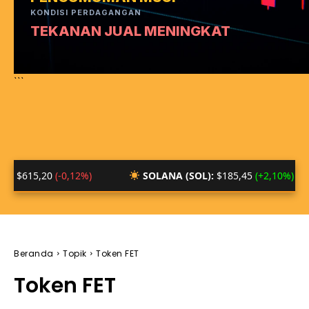
KONDISI PERDAGANGAN
TEKANAN JUAL MENINGKAT
```
20
(-0,12%)
SOLANA (SOL):
$185,45
(+2,10%)
B
Beranda
Topik
Token FET
Token FET