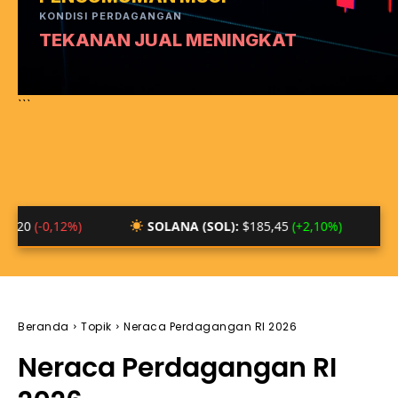
KONDISI PERDAGANGAN
TEKANAN JUAL MENINGKAT
```
12%)
SOLANA (SOL):
$185,45
(+2,10%)
BTC/IDR
Beranda
Topik
Neraca Perdagangan RI 2026
Neraca Perdagangan RI