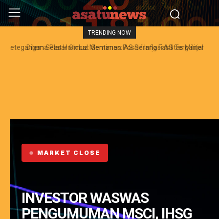
TRENDING NOW
Dilema Pasar Global: Sentimen Positif Inflasi AS Terganjal
Amblesnya Saham Teknologi Asia dan Guncangan Selat Hormuz
MARKET CLOSE
INVESTOR WASWAS
PENGUMUMAN MSCI, IHSG