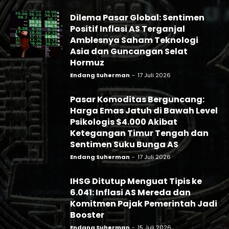
Dilema Pasar Global: Sentimen
Positif Inflasi AS Terganjal
Amblesnya Saham Teknologi
Asia dan Guncangan Selat
Hormuz
Endang Suherman
-
17 Juli 2026
Pasar Komoditas Berguncang:
Harga Emas Jatuh di Bawah Level
Psikologis $4.000 Akibat
Ketegangan Timur Tengah dan
Sentimen Suku Bunga AS
Endang Suherman
-
17 Juli 2026
IHSG Ditutup Menguat Tipis ke
6.041: Inflasi AS Mereda dan
Komitmen Pajak Pemerintah Jadi
Booster
Endang Suherman
-
15 Juli 2026