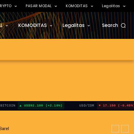
RYPTO
PASAR MODAL
KOMODITAS
Legalitas
L
KOMODITAS
Legalitas
Search
N
US$92.100 (+2.10%)
USD/IDR
17.150 (-0.45%)
 Hormuz