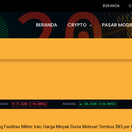
BERANDA
C
BERANDA
CRYPTO
PASAR MODA
7.120 (-0.85%)
NASDAQ
18.420 (+0.55%)
BITCOI
i AS Terganjal Amblesnya Saham Teknologi Asia dan Guncangan Selat