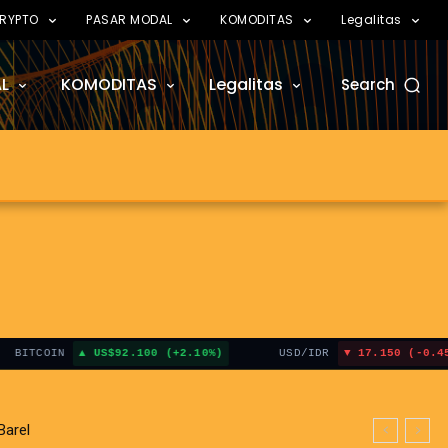
RYPTO
PASAR MODAL
KOMODITAS
Legalitas
L
KOMODITAS
Legalitas
Search
COIN
US$92.100 (+2.10%)
USD/IDR
17.150 (-0.45%)
el
 Hormuz