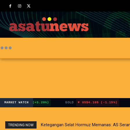
US$120.40 (+3.20%)
GOLD
US$4.185 (-1.15%)
IHSG
MARKET WATCH
Ketegangan Selat Hormuz Memanas: AS Serang Fasi
Dilema Pasar Global: Sentimen Positif Inflas
TRENDING NOW