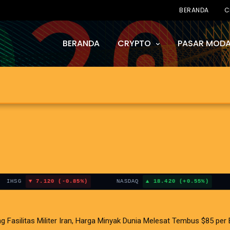
BERANDA
C
BERANDA
CRYPTO
PASAR MODA
7.120 (-0.85%)
NASDAQ
18.420 (+0.55%)
BIT
litas Militer Iran, Harga Minyak Dunia Melesat Tembus $85 per Bar
i AS Terganjal Amblesnya Saham Teknologi Asia dan Guncangan Selat