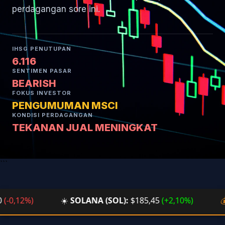
perdagangan sore ini.
IHSG PENUTUPAN
6.116
SENTIMEN PASAR
BEARISH
FOKUS INVESTOR
PENGUMUMAN MSCI
KONDISI PERDAGANGAN
TEKANAN JUAL MENINGKAT
```
,12%)
☀️
SOLANA (SOL):
$185,45
(+2,10%)
💰
BT