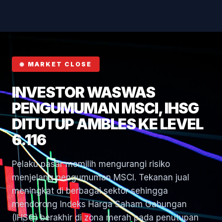
Hormuz
MARKET CLOSE
INVESTOR WASWAS
PENGUMUMAN MSCI, IHSG
DITUTUP AMBLES KE LEVEL
6.116
Pelaku pasar memilih mengurangi risiko
menjelang pengumuman MSCI. Tekanan jual
meningkat di berbagai sektor sehingga
mendorong Indeks Harga Saham Gabungan
(IHSG) berakhir di zona merah pada penutupan