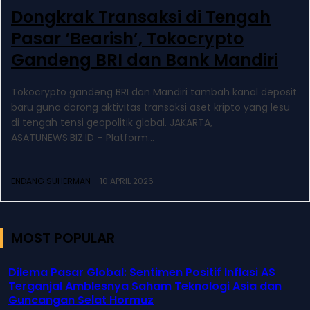
Dongkrak Transaksi di Tengah
Pasar ‘Bearish’, Tokocrypto
Gandeng BRI dan Bank Mandiri
Tokocrypto gandeng BRI dan Mandiri tambah kanal deposit
baru guna dorong aktivitas transaksi aset kripto yang lesu
di tengah tensi geopolitik global. JAKARTA,
ASATUNEWS.BIZ.ID – Platform...
ENDANG SUHERMAN
-
10 APRIL 2026
MOST POPULAR
Dilema Pasar Global: Sentimen Positif Inflasi AS
Terganjal Amblesnya Saham Teknologi Asia dan
Guncangan Selat Hormuz