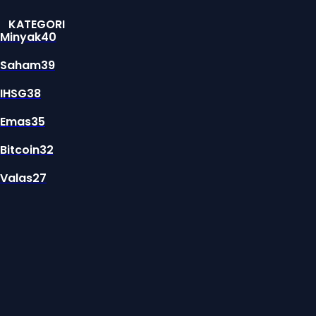
KATEGORI
Minyak
40
Saham
39
IHSG
38
Emas
35
Bitcoin
32
Valas
27