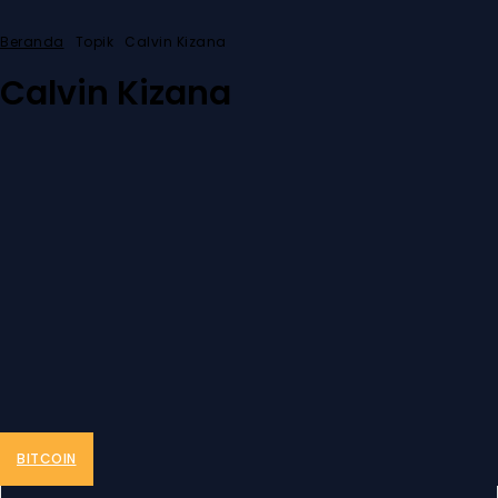
Beranda
Topik
Calvin Kizana
Calvin Kizana
BITCOIN