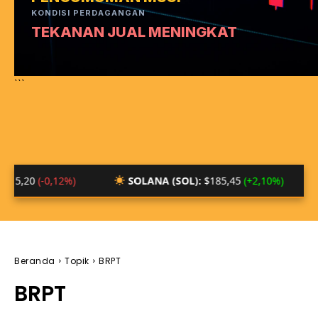
KONDISI PERDAGANGAN
TEKANAN JUAL MENINGKAT
```
-0,12%)
SOLANA (SOL):
$185,45
(+2,10%)
BTC/I
Beranda
Topik
BRPT
BRPT