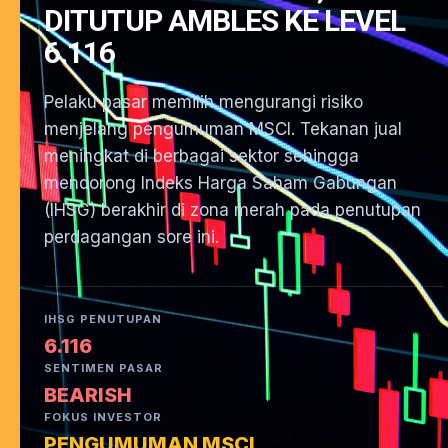
DITUTUP AMBLES KE LEVEL
6.116
Pelaku pasar memilih mengurangi risiko
menjelang pengumuman MSCI. Tekanan jual
meningkat di berbagai sektor sehingga
mendorong Indeks Harga Saham Gabungan
(IHSG) berakhir di zona merah pada penutupan
perdagangan sore ini.
IHSG PENUTUPAN
6.116
SENTIMEN PASAR
BEARISH
FOKUS INVESTOR
PENGUMUMAN MSCI