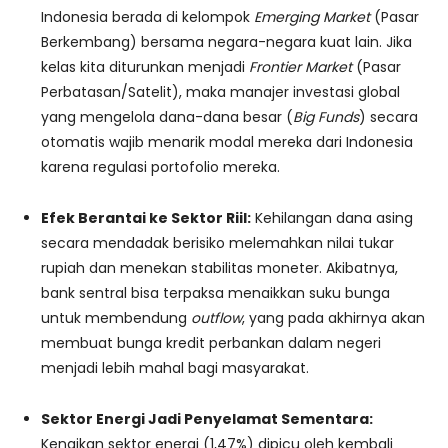
Indonesia berada di kelompok
Emerging Market
(Pasar
Berkembang) bersama negara-negara kuat lain. Jika
kelas kita diturunkan menjadi
Frontier Market
(Pasar
Perbatasan/Satelit), maka manajer investasi global
yang mengelola dana-dana besar (
Big Funds
) secara
otomatis wajib menarik modal mereka dari Indonesia
karena regulasi portofolio mereka.
Efek Berantai ke Sektor Riil:
Kehilangan dana asing
secara mendadak berisiko melemahkan nilai tukar
rupiah dan menekan stabilitas moneter. Akibatnya,
bank sentral bisa terpaksa menaikkan suku bunga
untuk membendung
outflow
, yang pada akhirnya akan
membuat bunga kredit perbankan dalam negeri
menjadi lebih mahal bagi masyarakat.
Sektor Energi Jadi Penyelamat Sementara:
Kenaikan sektor energi (1,47%) dipicu oleh kembali