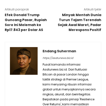
Artikulli paraprak
Artikulli tjetër
Efek Donald Trump
Minyak Mentah Dunia
Guncang Pasar, Rupiah
Turun Tajam Terendah
Sore Ini Melemah ke
Sejak Awal Maret, Padar
Rp17.843 per Dolar AS
Merespons Positif
Endang Suherman
https://asatunews.biz.id
Pusat komando informasi
Asatunews.biz.id. Dari fluktuasi
Bitcoin di pasar London hingga
taktik strategi di Premier League,
kami menyaring ribuan informasi
global untuk menyajikannya secara
ringkas, akurat, dan berintegritas.
Berpatokan pada prinsip 'Resilience
Over Returns', kami memastikan