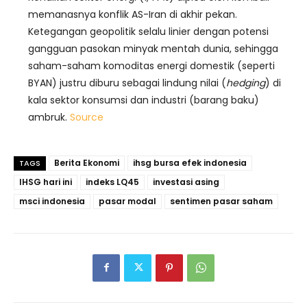
memanasnya konflik AS-Iran di akhir pekan.
Ketegangan geopolitik selalu linier dengan potensi
gangguan pasokan minyak mentah dunia, sehingga
saham-saham komoditas energi domestik (seperti
BYAN) justru diburu sebagai lindung nilai (
hedging
) di
kala sektor konsumsi dan industri (barang baku)
ambruk.
Source
Berita Ekonomi
ihsg bursa efek indonesia
TAGS
IHSG hari ini
indeks LQ45
investasi asing
msci indonesia
pasar modal
sentimen pasar saham