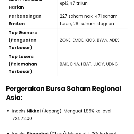
Rp13,47 triliun
Harian
Perbandingan
227 saham naik, 471 saham
Emiten
turun, 261 saham stagnan
Top Gainers
(Penguatan
ZONE, EMDE, KIOS, BYAN, ADES
Terbesar)
Top Losers
(Pelemahan
BAIK, BINA, HBAT, LUCY, UDNG
Terbesar)
Pergerakan Bursa Saham Regional
Asia:
Indeks
Nikkei
(Jepang): Menguat 1,86% ke level
72.572,00
Indeks
Shanghai
(China): Menguat 1,78% ke level