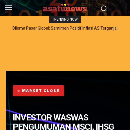
TRENDING NOW
Dilema Pasar Global: Sentimen Positif Inflasi AS Terganjal
Amblesnya Saham Teknologi Asia dan Guncangan Selat Hormuz
MARKET CLOSE
INVESTOR WASWAS
PENGUMUMAN MSCI, IHSG