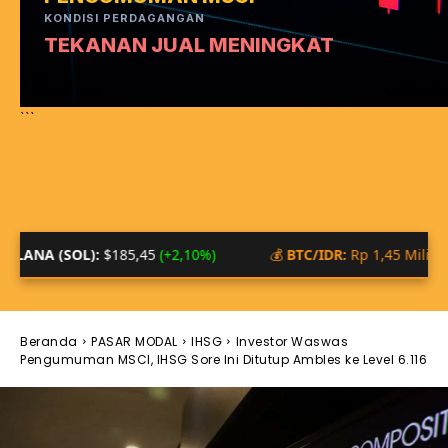
KONDISI PERDAGANGAN
TEKANAN JUAL MENINGKAT
```
85,45
(+2,10%)
💰
BTC/IDR:
Rp 1,45 Miliar
📊
SENTIM
Beranda
PASAR MODAL
IHSG
Investor Waswas
Pengumuman MSCI, IHSG Sore Ini Ditutup Ambles ke Level 6.116