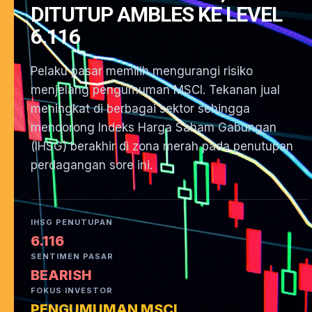
DITUTUP AMBLES KE LEVEL
6.116
Pelaku pasar memilih mengurangi risiko
menjelang pengumuman MSCI. Tekanan jual
meningkat di berbagai sektor sehingga
mendorong Indeks Harga Saham Gabungan
(IHSG) berakhir di zona merah pada penutupan
perdagangan sore ini.
IHSG PENUTUPAN
6.116
SENTIMEN PASAR
BEARISH
FOKUS INVESTOR
PENGUMUMAN MSCI