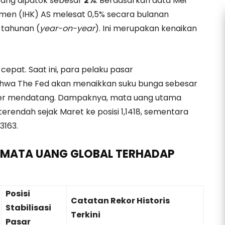
 yang dipatok sebesar
2%
. Berdasarkan data Mei
sumen (IHK) AS melesat 0,5% secara bulanan
 tahunan (
year-on-year
). Ini merupakan kenaikan
epat. Saat ini, para pelaku pasar
wa The Fed akan menaikkan suku bunga sebesar
ber mendatang. Dampaknya, mata uang utama
terendah sejak Maret ke posisi 1,1418, sementara
3163.
 MATA UANG GLOBAL TERHADAP
Posisi
Catatan Rekor Historis
Stabilisasi
Terkini
Pasar