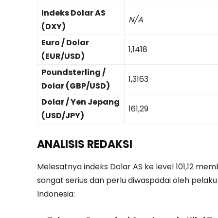
Indeks Dolar AS
N/A
(DXY)
Euro / Dolar
1,1418
(EUR/USD)
Poundsterling /
1,3163
Dolar (GBP/USD)
Dolar / Yen Jepang
161,29
(USD/JPY)
ANALISIS REDAKSI
Melesatnya indeks Dolar AS ke level 101,12 
sangat serius dan perlu diwaspadai oleh pelak
Indonesia: