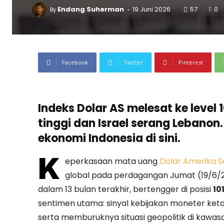
-
Endang Suherman
19 Juni 2026
57
0
By
Facebook
Twitter
Pinterest
Indeks Dolar AS melesat ke level 10
tinggi dan Israel serang Lebano
ekonomi Indonesia di sini.
K
eperkasaan mata uang
Dolar Amerika Se
global pada perdagangan Jumat (19/6/20
dalam 13 bulan terakhir, bertengger di posisi
101
sentimen utama: sinyal kebijakan moneter keta
serta memburuknya situasi geopolitik di kawas