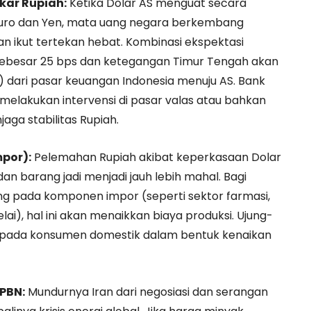
kar Rupiah:
Ketika Dolar AS menguat secara
Euro dan Yen, mata uang negara berkembang
n ikut tertekan hebat. Kombinasi ekspektasi
ebesar 25 bps dan ketegangan Timur Tengah akan
) dari pasar keuangan Indonesia menuju AS. Bank
s melakukan intervensi di pasar valas atau bahkan
ga stabilitas Rupiah.
mpor):
Pelemahan Rupiah akibat keperkasaan Dolar
 barang jadi menjadi jauh lebih mahal. Bagi
ng pada komponen impor (seperti sektor farmasi,
ai), hal ini akan menaikkan biaya produksi. Ujung-
 kepada konsumen domestik dalam bentuk kenaikan
PBN:
Mundurnya Iran dari negosiasi dan serangan