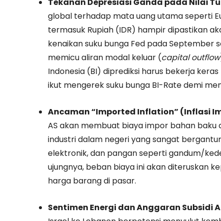
Tekanan Depresiasi Ganda pada Nilai Tu
global terhadap mata uang utama seperti 
termasuk Rupiah (IDR) hampir dipastikan aka
kenaikan suku bunga Fed pada September s
memicu aliran modal keluar (
capital outflow
Indonesia (BI) diprediksi harus bekerja kera
ikut mengerek suku bunga BI-Rate demi menja
Ancaman “Imported Inflation” (Inflasi I
AS akan membuat biaya impor bahan baku dan
industri dalam negeri yang sangat bergantu
elektronik, dan pangan seperti gandum/kedel
ujungnya, beban biaya ini akan diteruskan
harga barang di pasar.
Sentimen Energi dan Anggaran Subsidi A