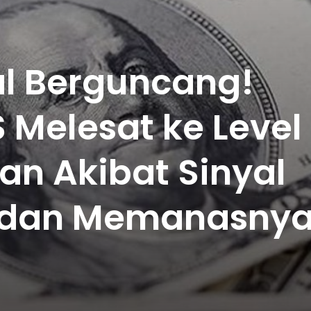
al Berguncang!
 Melesat ke Level
lan Akibat Sinyal
d dan Memanasny