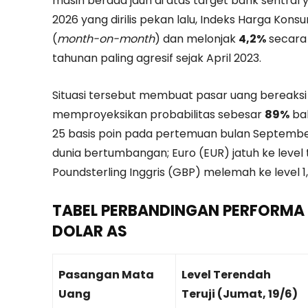
masih berada jauh di atas target bank sentral
2026 yang dirilis pekan lalu, Indeks Harga Kon
(
month-on-month
) dan melonjak
4,2%
secara
tahunan paling agresif sejak April 2023.
Situasi tersebut membuat pasar uang bereaksi c
memproyeksikan probabilitas sebesar
89%
bah
25 basis poin pada pertemuan bulan Septem
dunia bertumbangan; Euro (EUR) jatuh ke level 
Poundsterling Inggris (GBP) melemah ke level 1,
TABEL PERBANDINGAN PERFORMA
DOLAR AS
Pasangan Mata
Level Terendah
Uang
Teruji (Jumat, 19/6)