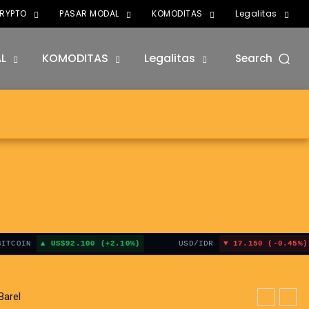
RYPTO
PASAR MODAL
KOMODITAS
Legalitas
L
KOMODITAS
Legalitas
Search
US$92.100 (+2.10%)
USD/IDR
17.150 (-0.45%)
 Hormuz