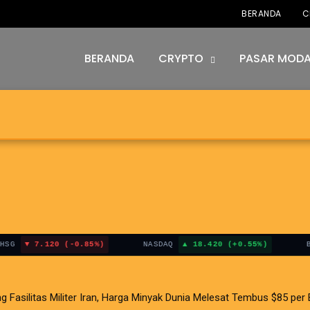
BERANDA
C
BERANDA
CRYPTO
PASAR MODA
.120 (-0.85%)
NASDAQ
18.420 (+0.55%)
BITCOIN
i AS Terganjal Amblesnya Saham Teknologi Asia dan Guncangan Selat