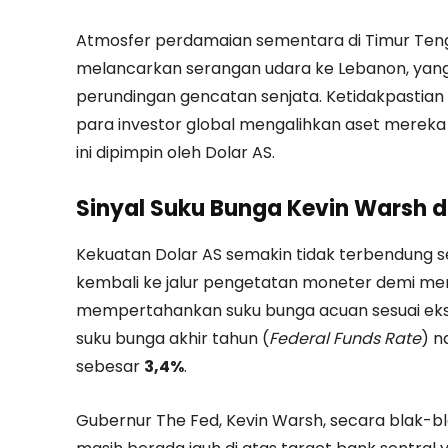
Atmosfer perdamaian sementara di Timur Tenga
melancarkan serangan udara ke Lebanon, yang
perundingan gencatan senjata. Ketidakpastia
para investor global mengalihkan aset merek
ini dipimpin oleh Dolar AS.
Sinyal Suku Bunga Kevin Warsh da
Kekuatan Dolar AS semakin tidak terbendung s
kembali ke jalur pengetatan moneter demi menj
mempertahankan suku bunga acuan sesuai eksp
suku bunga akhir tahun (
Federal Funds Rate
) n
sebesar
3,4%
.
Gubernur The Fed, Kevin Warsh, secara blak-bl