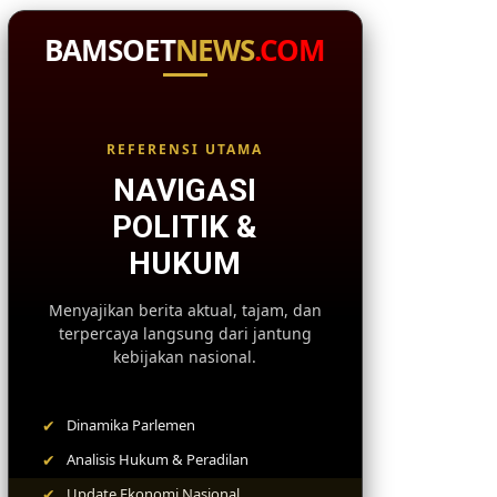
BAMSOET
NEWS
.COM
REFERENSI UTAMA
NAVIGASI
POLITIK &
HUKUM
Menyajikan berita aktual, tajam, dan
terpercaya langsung dari jantung
kebijakan nasional.
✔
Dinamika Parlemen
✔
Analisis Hukum & Peradilan
✔
Update Ekonomi Nasional