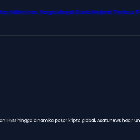
as Militer Iran, Harga Minyak Dunia Melesat Tembus $
kan IHSG hingga dinamika pasar kripto global, Asatunews hadir 