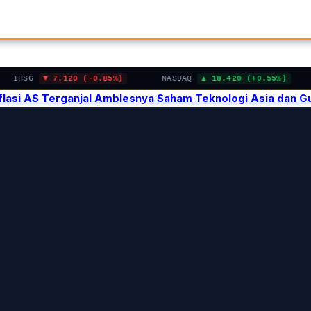
IHSG
7.120 (-0.85%)
NASDAQ
18.420 (+0.55%)
Inflasi AS Terganjal Amblesnya Saham Teknologi Asia dan 