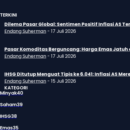
TERKINI
Dilema Pasar Global: Sentimen Positif Inflasi A
Endang Suherman
-
17 Juli 2026
Pasar Komoditas Berguncang: Harga Emas Jatuh d
Endang Suherman
-
17 Juli 2026
IHSG Ditutup Menguat Tipis ke 6.041: Inflasi AS 
Endang Suherman
-
15 Juli 2026
KATEGORI
Minyak
40
Saham
39
IHSG
38
Emas
35