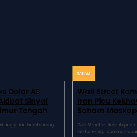
SAHAM
ks Dolar AS
Wall Street Ke
Akibat Sinyal
Iran Picu Kekha
imur Tengah
Saham Maskap
asi tinggi dan Israel serang
Wall Street melemah pada 
..
Sektor energi dan maskapai