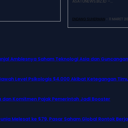
ASATUNEWS.BIZ.ID –...
ENDANG SUHERMAN
-
11 MARET 2
erganjal Amblesnya Saham Teknologi Asia dan Guncanga
awah Level Psikologis $4.000 Akibat Ketegangan Tim
eda dan Komitmen Pajak Pemerintah Jadi Booster
nia Melesat ke $79, Pasar Saham Global Rontok Ber