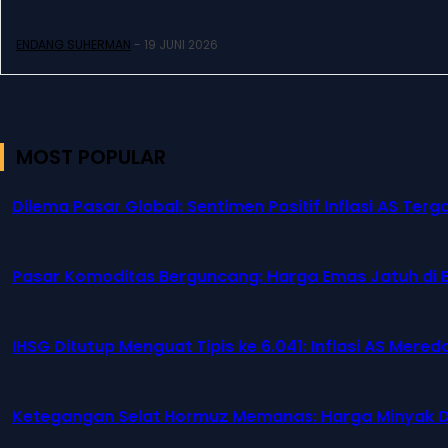
ENDANG SUHERMAN
-
19 JUNI 2026
MOST POPULAR
Dilema Pasar Global: Sentimen Positif Inflasi AS T
Pasar Komoditas Berguncang: Harga Emas Jatuh di B
IHSG Ditutup Menguat Tipis ke 6.041: Inflasi AS Mer
Ketegangan Selat Hormuz Memanas: Harga Minyak Du