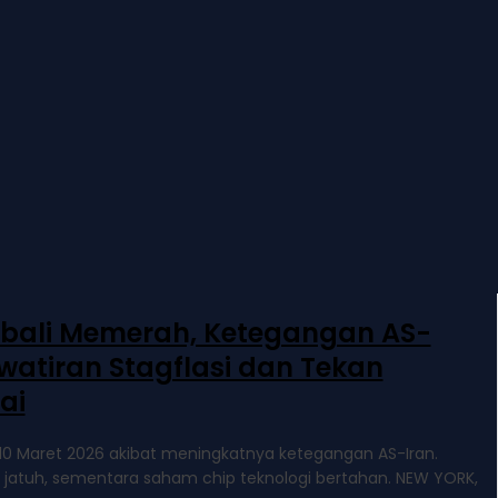
mbali Memerah, Ketegangan AS-
watiran Stagflasi dan Tekan
ai
10 Maret 2026 akibat meningkatnya ketegangan AS-Iran.
 jatuh, sementara saham chip teknologi bertahan. NEW YORK,