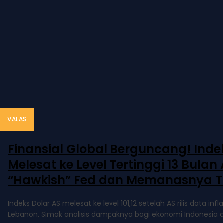
VALAS
Finansial Global Berguncang! Inde
Melesat ke Level Tertinggi 13 Bulan 
“Hawkish” Fed dan Memanasnya T
Indeks Dolar AS melesat ke level 101,12 setelah AS rilis data infl
Lebanon. Simak analisis dampaknya bagi ekonomi Indonesia di.