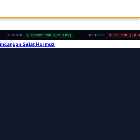
BITCOIN
US$92.100 (+2.10%)
USD/IDR
17.150 (-0.45%)
Guncangan Selat Hormuz