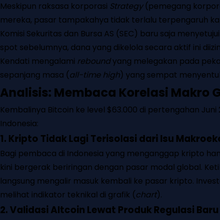
Meskipun raksasa korporasi
Strategy
(pemegang korporat 
mereka, pasar tampakahya tidak terlalu terpengaruh karena
Komisi Sekuritas dan Bursa AS (SEC) baru saja menyet
spot sebelumnya, dana yang dikelola secara aktif ini diizin
Kendati mengalami
rebound
yang melegakan pada pekan i
sepanjang masa (
all-time high
) yang sempat menyent
Analisis: Membaca Korelasi Makro G
Kembalinya Bitcoin ke level $63.000 di pertengahan Jun
Indonesia:
1. Kripto Tidak Lagi Terisolasi dari Isu Makr
Bagi pembaca di Indonesia yang menganggap kripto hany
kini bergerak beriringan dengan pasar modal global. Keti
langsung mengalir masuk kembali ke pasar kripto. Inves
melihat indikator teknikal di grafik (
chart
).
2. Validasi Altcoin Lewat Produk Regulasi Baru 