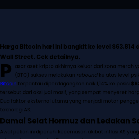
Facebook
Twitter
Pinterest
WhatsApp
Harga Bitcoin hari ini bangkit ke level $63.
Wall Street. Cek detailnya.
P
asar aset kripto akhirnya keluar dari zona merah
(BTC) sukses melakukan
rebound
ke atas level psi
Bitcoin
terpantau diperdagangkan naik 1,14% ke posisi
$63
tersebut dari aksi jual masif, yang sempat menyeret ha
Dua faktor eksternal utama yang menjadi motor penggera
teknologi AS.
Damai Selat Hormuz dan Ledakan S
Awal pekan ini dipenuhi kecemasan akibat inflasi AS yan