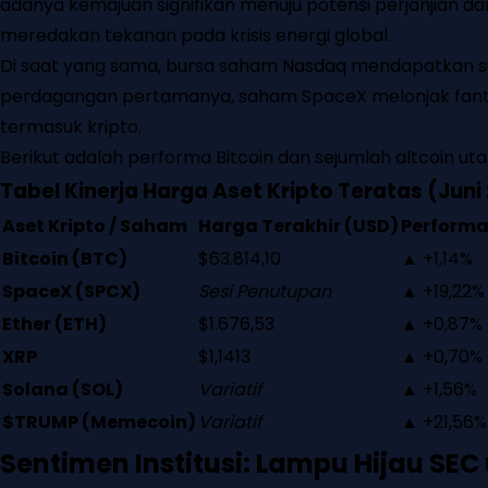
adanya kemajuan signifikan menuju potensi perjanjian d
meredakan tekanan pada krisis energi global.
Di saat yang sama, bursa saham Nasdaq mendapatkan sunt
perdagangan pertamanya, saham SpaceX melonjak fantas
termasuk kripto.
Berikut adalah performa Bitcoin dan sejumlah altcoin ut
Tabel Kinerja Harga Aset Kripto Teratas (Juni
Aset Kripto / Saham
Harga Terakhir (USD)
Performa
Bitcoin (BTC)
$63.814,10
▲ +1,14%
SpaceX (SPCX)
Sesi Penutupan
▲ +19,22%
Ether (ETH)
$1.676,53
▲ +0,87%
XRP
$1,1413
▲ +0,70%
Solana (SOL)
Variatif
▲ +1,56%
$TRUMP (Memecoin)
Variatif
▲ +21,56%
Sentimen Institusi: Lampu Hijau SEC 