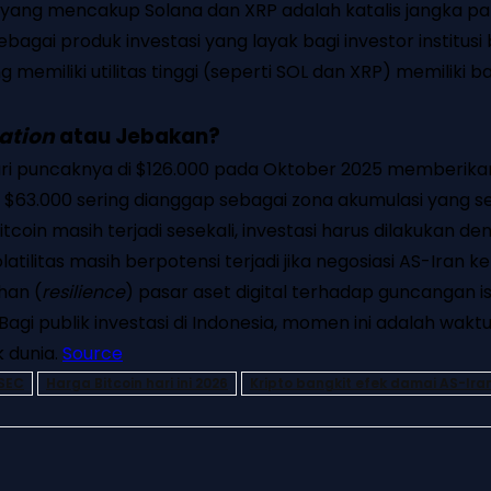
 yang mencakup Solana dan XRP adalah katalis jangka pan
agai produk investasi yang layak bagi investor institusi be
ng memiliki utilitas tinggi (seperti SOL dan XRP) memilik
ation
atau Jebakan?
ri puncaknya di $126.000 pada Oktober 2025 memberikan 
– $63.000 sering dianggap sebagai zona akumulasi yang 
itcoin masih terjadi sesekali, investasi harus dilakukan
tilitas masih berpotensi terjadi jika negosiasi AS-Iran 
han (
resilience
) pasar aset digital terhadap guncangan i
gi publik investasi di Indonesia, momen ini adalah waktu
k dunia.
Source
 SEC
Harga Bitcoin hari ini 2026
Kripto bangkit efek damai AS-Ira