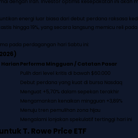
amai dengan Iran. Investor optimis kesepakatan ini akan
ikan energi luar biasa dari debut perdana raksasa kedi
tis hingga 19%, yang secara langsung memicu reli pada
ama pada perdagangan hari Sabtu ini:
 2026)
 Harian
Performa Mingguan / Catatan Pasar
Pulih dari level kritis di bawah $60.000
Debut perdana yang kuat di bursa Nasdaq
Menguat +5,70% dalam sepekan terakhir
Mengamankan kenaikan mingguan +3,89%
Menuju tren pemulihan zona hijau
Mengalami lonjakan spekulatif tertinggi hari ini
untuk T. Rowe Price ETF