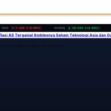
7.120 (-0.85%)
NASDAQ
18.420 (+0.55%)
BITC
Inflasi AS Terganjal Amblesnya Saham Teknologi Asia dan 
d ke Level $63.000 Dipicu Sinyal Damai...