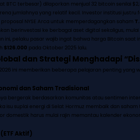
BTC terbesar) dilaporkan menjual 32 bitcoin senilai $2
 jumlahnya yang relatif kecil. Investor institusi justru f
ujui proposal NYSE Arca untuk memperdagangkan saham
T.
kan berinvestasi ke berbagai aset digital sekaligus, mulai 
ni, pelaku pasar wajib ingat bahwa harga Bitcoin saat in
uh
$126.000
pada Oktober 2025 lalu.
lobal dan Strategi Menghadapi “Dis
i 2026 ini memberikan beberapa pelajaran penting yang w
oekonomi dan Saham Tradisional
a bergerak berdasarkan komunitas atau sentimen interna
ka isu suplai energi di Selat Hormuz membaik dan saham t
tor domestik harus mulai rajin memantau kalender ekono
(ETF Aktif)