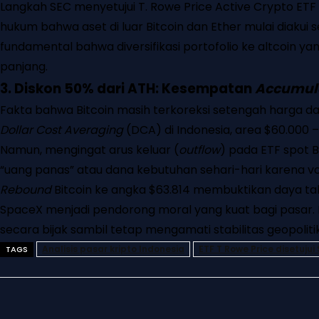
Langkah SEC menyetujui T. Rowe Price Active Crypto ETF
hukum bahwa aset di luar Bitcoin dan Ether mulai diakui seb
fundamental bahwa diversifikasi portofolio ke altcoin ya
panjang.
3. Diskon 50% dari ATH: Kesempatan
Accumul
Fakta bahwa Bitcoin masih terkoreksi setengah harga da
Dollar Cost Averaging
(DCA) di Indonesia, area $60.000 
Namun, mengingat arus keluar (
outflow
) pada ETF spot B
“uang panas” atau dana kebutuhan sehari-hari karena vola
Rebound
Bitcoin ke angka $63.814 membuktikan daya ta
SpaceX menjadi pendorong moral yang kuat bagi pasar. Ba
secara bijak sambil tetap mengamati stabilitas geopoliti
Analisis pasar kripto Indonesia
ETF T Rowe Price disetujui
TAGS