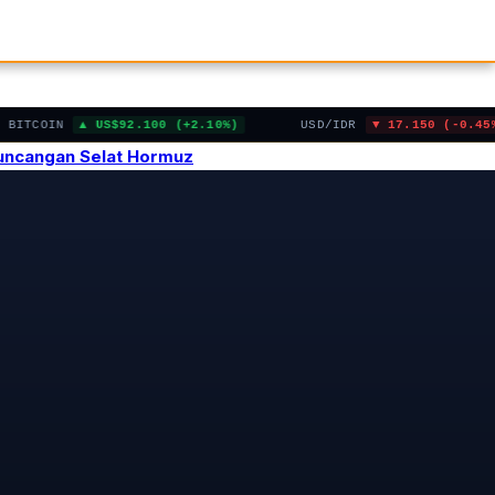
OIN
US$92.100 (+2.10%)
USD/IDR
17.150 (-0.45%)
Guncangan Selat Hormuz