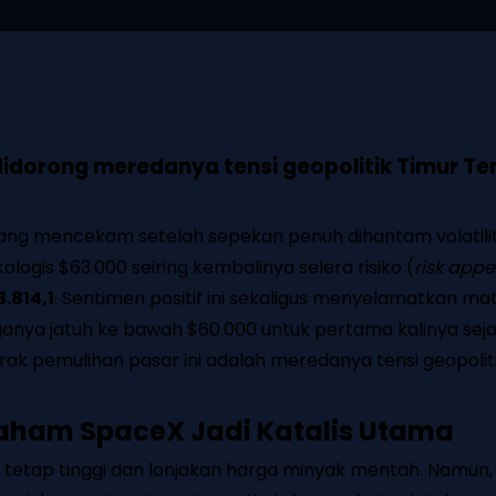
814 didorong meredanya tensi geopolitik Timur
 yang mencekam setelah sepekan penuh dihantam volatilit
kologis $63.000 seiring kembalinya selera risiko (
risk appe
.814,1
. Sentimen positif ini sekaligus menyelamatkan mat
rganya jatuh ke bawah $60.000 untuk pertama kalinya se
k pemulihan pasar ini adalah meredanya tensi geopoliti
aham SpaceX Jadi Katalis Utama
g tetap tinggi dan lonjakan harga minyak mentah. Namun,