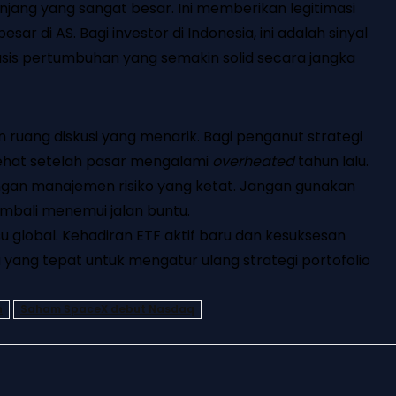
jang yang sangat besar. Ini memberikan legitimasi
sar di AS. Bagi investor di Indonesia, ini adalah sinyal
i basis pertumbuhan yang semakin solid secara jangka
ruang diskusi yang menarik. Bagi penganut strategi
sehat setelah pasar mengalami
overheated
tahun lalu.
 dengan manajemen risiko yang ketat. Jangan gunakan
kembali menemui jalan buntu.
su global. Kehadiran ETF aktif baru dan kesuksesan
 yang tepat untuk mengatur ulang strategi portofolio
n
Saham SpaceX debut Nasdaq