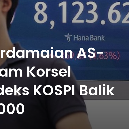
erdamaian AS-
ham Korsel
deks KOSPI Balik
.000