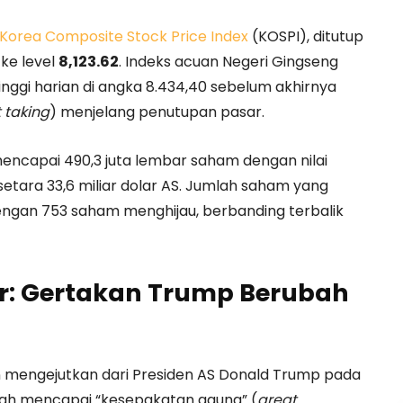
Korea Composite Stock Price Index
(KOSPI), ditutup
ke level
8,123.62
. Indeks acuan Negeri Gingseng
nggi harian di angka 8.434,40 sebelum akhirnya
t taking
) menjelang penutupan pasar.
ncapai 490,3 juta lembar saham dengan nilai
u setara 33,6 miliar dolar AS. Jumlah saham yang
ngan 753 saham menghijau, berbanding terbalik
r: Gertakan Trump Berubah
n mengejutkan dari Presiden AS Donald Trump pada
ah mencapai “kesepakatan agung” (
great