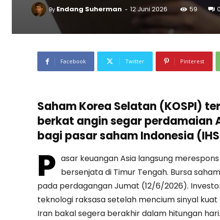
-
Endang Suherman
12 Juni 2026
59
By
Facebook
Twitter
Pinterest
Saham Korea Selatan (KOSPI) te
berkat angin segar perdamaian 
bagi pasar saham Indonesia (IHS
P
asar keuangan Asia langsung merespons
bersenjata di Timur Tengah. Bursa saham
pada perdagangan Jumat (12/6/2026). Inves
teknologi raksasa setelah mencium sinyal kuat 
Iran bakal segera berakhir dalam hitungan hari