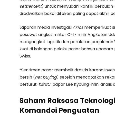
settlement
) untuk menyudahi konflik berbula
dijadwalkan bakal diteken paling cepat akhir pek
Laporan media investigasi
Axios
memperkuat si
pesawat angkut militer C-17 milik Angkatan Ud
mengangkut logistik dan peralatan perjalanan W
kuat di kalangan pelaku pasar bahwa upacara
Swiss.
“Sentimen pasar membaik drastis karena invest
bersih (
net buying
) setelah mencatatkan rekor 
berturut-turut,” papar Lee Kyoung-min, analis da
Saham Raksasa Teknologi
Komandoi Penguatan