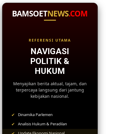
BAMSOET
NEWS
.COM
REFERENSI UTAMA
NAVIGASI
POLITIK &
HUKUM
Menyajikan berita aktual, tajam, dan
terpercaya langsung dari jantung
kebijakan nasional.
✔
Dinamika Parlemen
✔
Analisis Hukum & Peradilan
✔
Update Ekonomi Nasional