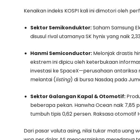
Kenaikan indeks KOSPI kali ini dimotori oleh p
Sektor Semikonduktor:
Saham Samsung Elec
disusul rival utamanya SK hynix yang naik 2,
Hanmi Semiconductor:
Melonjak drastis h
ekstrem ini dipicu oleh keterbukaan infor
investasi ke SpaceX—perusahaan antariksa 
melantai (
listing
) di bursa Nasdaq pada Jum
Sektor Galangan Kapal & Otomotif:
Produ
beberapa pekan. Hanwha Ocean naik 7,85 pe
tumbuh tipis 0,62 persen. Raksasa otomotif 
Dari pasar valuta asing, nilai tukar mata uang w
won per dolar AS mencerminkan meredanya te