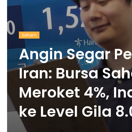
Saham
Angin Segar P
Iran: Bursa Sa
Meroket 4%, In
ke Level Gila 8