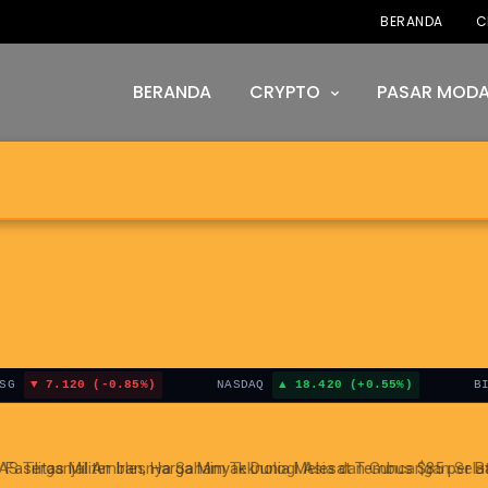
BERANDA
C
BERANDA
CRYPTO
PASAR MODA
120 (-0.85%)
NASDAQ
18.420 (+0.55%)
BITCOIN
i AS Terganjal Amblesnya Saham Teknologi Asia dan Guncangan Selat