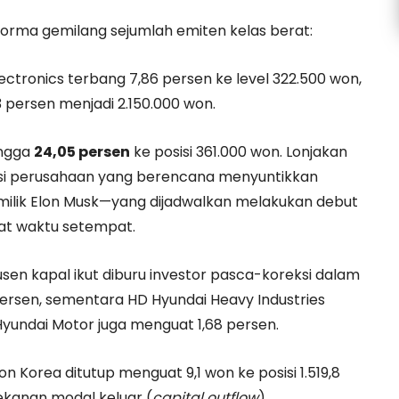
erforma gemilang sejumlah emiten kelas berat:
tronics terbang 7,86 persen ke level 322.500 won,
33 persen menjadi 2.150.000 won.
ingga
24,05 persen
ke posisi 361.000 won. Lonjakan
masi perusahaan yang berencana menyuntikkan
milik Elon Musk—yang dijadwalkan melakukan debut
at waktu setempat.
sen kapal ikut diburu investor pasca-koreksi dalam
rsen, sementara HD Hyundai Heavy Industries
Hyundai Motor juga menguat 1,68 persen.
on Korea ditutup menguat 9,1 won ke posisi 1.519,8
kanan modal keluar (
capital outflow
).