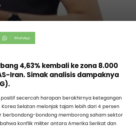
0
WhatsApp
rbang 4,63% kembali ke zona 8.000
AS-Iran. Simak analisis dampaknya
G).
 positif secercah harapan berakhirnya ketegangan
 Korea Selatan melonjak tajam lebih dari 4 persen
tor berbondong-bondong memborong saham sektor
bahwa konflik militer antara Amerika Serikat dan
.