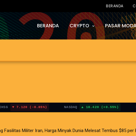
BERANDA
C
BERANDA
CRYPTO
PASAR MODA
al Landa Bursa,
,54 Persen ke Leve
ah Terpuruknya
7.120 (-0.85%)
NASDAQ
18.420 (+0.55%)
BITCO
ilitas Militer Iran, Harga Minyak Dunia Melesat Tembus $85 per Ba
si AS Terganjal Amblesnya Saham Teknologi Asia dan Guncangan Sela