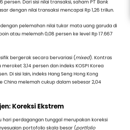
 persen. Dari sisi nilai transaksi, saham PT Bank
ar dengan nilai transaksi mencapai Rp 1,26 triliun.
s dengan pelemahan nilai tukar mata uang garuda di
50 poin atau melemah 0,08 persen ke level Rp 17.667
ifik bergerak secara bervariasi (
mixed
). Kontras
ru meroket 3,14 persen dan indeks KOSPI Korea
n. Di sisi lain, indeks Hang Seng Hong Kong
ite China melemah cukup dalam sebesar 2,04
jen: Koreksi Ekstrem
u hari perdagangan tunggal merupakan koreksi
esuaian portofolio skala besar (
portfolio