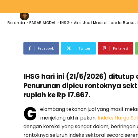
-
Endang Suherman
21 Mei 2026
47
0
By
Beranda
PASAR MODAL
IHSG
Aksi Jual Massal Landa Bursa, I
Facebook
Twitter
Pinterest
IHSG hari ini (21/5/2026) ditutup 
Penurunan dipicu rontoknya sekt
rupiah ke Rp 17.667.
G
elombang tekanan jual yang masif mel
menjelang akhir pekan.
Indeks Harga S
dengan koreksi yang sangat dalam, beriringan 
rontoknya seluruh indeks sektoral secara sere