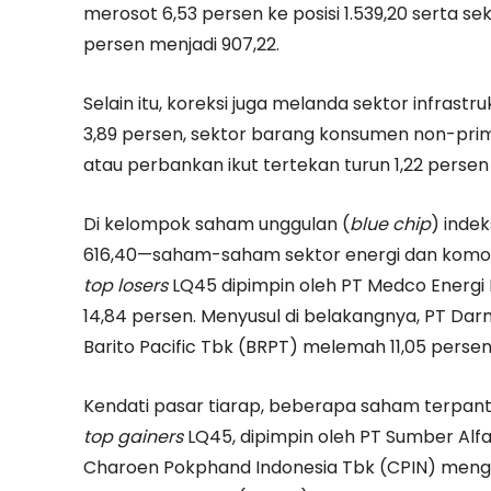
merosot 6,53 persen ke posisi 1.539,20 serta se
persen menjadi 907,22.
Selain itu, koreksi juga melanda sektor infrast
3,89 persen, sektor barang konsumen non-pri
atau perbankan ikut tertekan turun 1,22 persen ke
Di kelompok saham unggulan (
blue chip
) inde
616,40—saham-saham sektor energi dan komodi
top losers
LQ45 dipimpin oleh PT Medco Energi 
14,84 persen. Menyusul di belakangnya, PT Da
Barito Pacific Tbk (BRPT) melemah 11,05 persen
Kendati pasar tiarap, beberapa saham terpan
top gainers
LQ45, dipimpin oleh PT Sumber Alfar
Charoen Pokphand Indonesia Tbk (CPIN) mengu