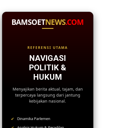
BAMSOET
NEWS
.COM
REFERENSI UTAMA
NAVIGASI
POLITIK &
HUKUM
Menyajikan berita aktual, tajam, dan
terpercaya langsung dari jantung
kebijakan nasional.
✔
Dinamika Parlemen
✔
Analisis Hukum & Peradilan