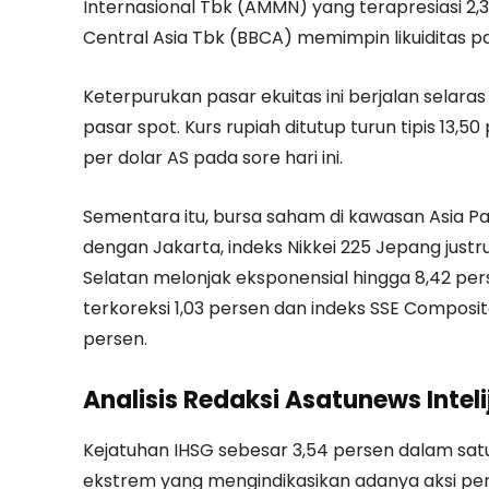
Internasional Tbk (AMMN) yang terapresiasi 2,36
Central Asia Tbk (BBCA) memimpin likuiditas pas
Keterpurukan pasar ekuitas ini berjalan selara
pasar spot. Kurs rupiah ditutup turun tipis 13,
per dolar AS pada sore hari ini.
Sementara itu, bursa saham di kawasan Asia Pas
dengan Jakarta, indeks Nikkei 225 Jepang just
Selatan melonjak eksponensial hingga 8,42 perse
terkoreksi 1,03 persen dan indeks SSE Compos
persen.
Analisis Redaksi Asatunews Inteli
Kejatuhan IHSG sebesar 3,54 persen dalam sat
ekstrem yang mengindikasikan adanya aksi peny