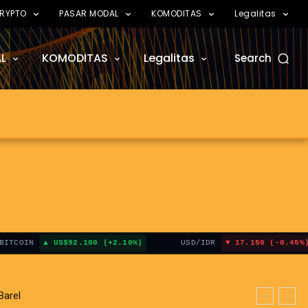
RYPTO
PASAR MODAL
KOMODITAS
Legalitas
L
KOMODITAS
Legalitas
Search
l
IN
US$92.100 (+2.10%)
USD/IDR
17.150 (-0.45%)
rel
t Hormuz