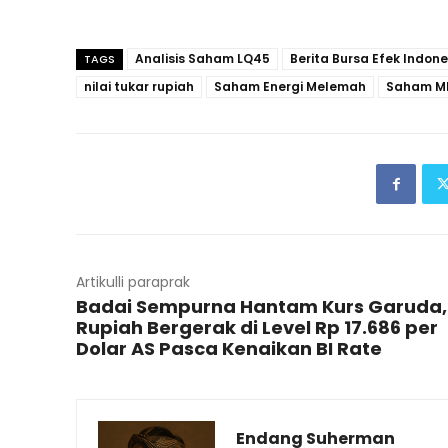
Analisis Saham LQ45
Berita Bursa Efek Indone
TAGS
nilai tukar rupiah
Saham Energi Melemah
Saham ME
Artikulli paraprak
Badai Sempurna Hantam Kurs Garuda,
Rupiah Bergerak di Level Rp 17.686 per
Dolar AS Pasca Kenaikan BI Rate
Endang Suherman