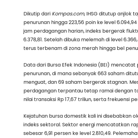
Dikutip dari
Kompas.com
, IHSG ditutup anjlok
penurunan hingga 223,56 poin ke level 6.094,
jam perdagangan harian, indeks bergerak fluktuat
6.378,81. Setelah dibuka melemah di level 6.36
terus terbenam di zona merah hingga bel pen
Data dari Bursa Efek Indonesia (BEI) mencatat
penurunan, di mana sebanyak 663 saham ditut
menguat, dan 69 saham bergerak stagnan. Mesk
perdagangan terpantau tetap ramai dengan tot
nilai transaksi Rp 17,67 triliun, serta frekuensi 
Kejatuhan bursa domestik kali ini disebabkan o
indeks sektoral. Sektor energi mencatatkan r
sebesar 6,91 persen ke level 2.810,49. Pelemah