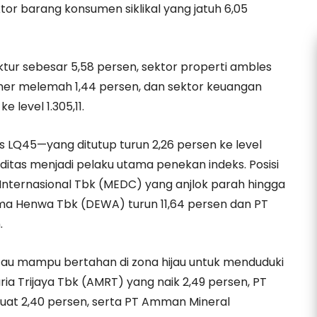
ktor barang konsumen siklikal yang jatuh 6,05
ruktur sebesar 5,58 persen, sektor properti ambles
mer melemah 1,44 persen, dan sektor keuangan
 level 1.305,11.
ks LQ45—yang ditutup turun 2,26 persen ke level
tas menjadi pelaku utama penekan indeks. Posisi
Internasional Tbk (MEDC) yang anjlok parah hingga
rma Henwa Tbk (DEWA) turun 11,64 persen dan PT
.
tau mampu bertahan di zona hijau untuk menduduki
ia Trijaya Tbk (AMRT) yang naik 2,49 persen, PT
at 2,40 persen, serta PT Amman Mineral