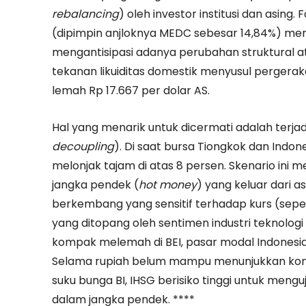
rebalancing
) oleh investor institusi dan asing
(dipimpin anjloknya MEDC sebesar 14,84%) men
mengantisipasi adanya perubahan struktural at
tekanan likuiditas domestik menyusul pergerakan
lemah Rp 17.667 per dolar AS.
Hal yang menarik untuk dicermati adalah terja
decoupling
). Di saat bursa Tiongkok dan Indon
melonjak tajam di atas 8 persen. Skenario in
jangka pendek (
hot money
) yang keluar dari 
berkembang yang sensitif terhadap kurs (sepert
yang ditopang oleh sentimen industri teknolo
kompak melemah di BEI, pasar modal Indonesia 
Selama rupiah belum mampu menunjukkan konso
suku bunga BI, IHSG berisiko tinggi untuk menguj
dalam jangka pendek. ****