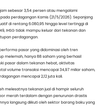
 tajam sebesar 3,54 persen atau mengalami
94 pada perdagangan Kamis (21/5/2026). Sepanjang
if di rentang 6.080,95 hingga level tertinggi di
6,49, IHSG tidak mampu keluar dari tekanan dan
utupan perdagangan.
 performa pasar yang didominasi oleh tren
up melemah, hanya 88 saham yang berhasil
i pasar dalam tekanan hebat, aktivitas
al volume transaksi mencapai 34,97 miliar saham,
perdagangan mencapai 2,12 juta kali.
leh melesatnya tekanan jual di hampir seluruh
apor merah terdalam dengan penurunan drastis
annya langsung diikuti oleh sektor barang baku yang