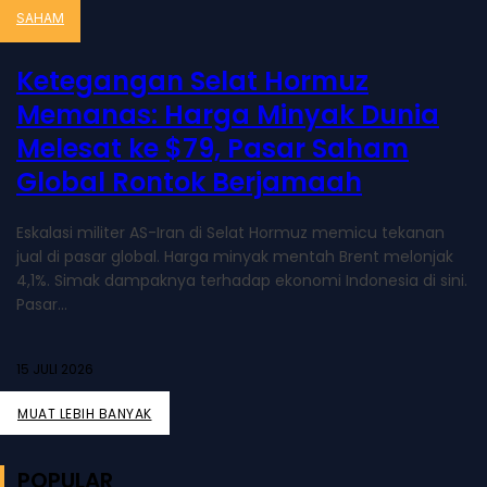
SAHAM
Ketegangan Selat Hormuz
Memanas: Harga Minyak Dunia
Melesat ke $79, Pasar Saham
Global Rontok Berjamaah
Eskalasi militer AS-Iran di Selat Hormuz memicu tekanan
jual di pasar global. Harga minyak mentah Brent melonjak
4,1%. Simak dampaknya terhadap ekonomi Indonesia di sini.
Pasar...
15 JULI 2026
MUAT LEBIH BANYAK
POPULAR