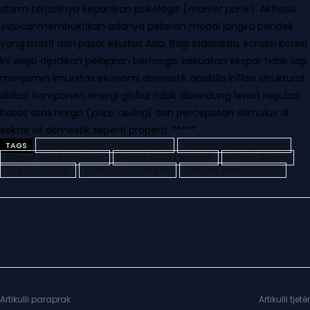
alarm terjadinya kepanikan psikologis (
market panic
). Aktivasi
sidecar
membuktikan adanya pelarian modal jangka pendek
yang masif dari pasar ekuitas Asia. Bagi Indonesia, kondisi Korsel
ini wajib dijadikan pelajaran berharga: kekuatan ekspor tidak lagi
menjamin imunitas ekonomi domestik apabila inflasi struktural
akibat komponen energi global tidak dibendung lewat regulasi
batas atas harga (
price ceiling
) dan percepatan stimulus di
sektor riil domestik seperti properti. *****
Berita Ekonomi Internasional
Ekonomi Korea Selatan
TAGS
Ekspor Semikonduktor
Indeks KOSPI Ambruk
Inflasi Global
Koo Yun-cheol
Krisis Timur Tengah
Yonhap News Agency
Artikulli paraprak
Artikulli tjetër