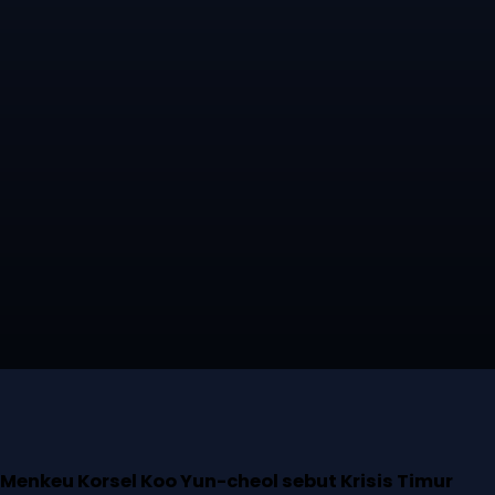
Facebook
Twitter
Pinterest
WhatsApp
Menkeu Korsel Koo Yun-cheol sebut Krisis Timur