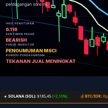
perdagangan sore ini.
IHSG PENUTUPAN
6.116
SENTIMEN PASAR
BEARISH
FOKUS INVESTOR
PENGUMUMAN MSCI
KONDISI PERDAGANGAN
TEKANAN JUAL MENINGKAT
```
NA (SOL):
$185,45
(+2,10%)
💰
BTC/IDR:
Rp 1,45 Milia