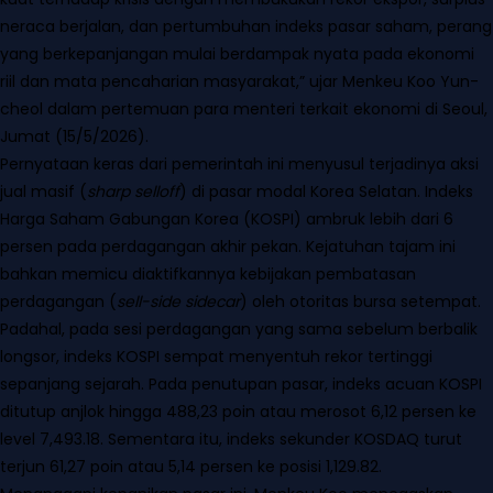
neraca berjalan, dan pertumbuhan indeks pasar saham, perang
yang berkepanjangan mulai berdampak nyata pada ekonomi
riil dan mata pencaharian masyarakat,” ujar Menkeu Koo Yun-
cheol dalam pertemuan para menteri terkait ekonomi di Seoul,
Jumat (15/5/2026).
Pernyataan keras dari pemerintah ini menyusul terjadinya aksi
jual masif (
sharp selloff
) di pasar modal Korea Selatan. Indeks
Harga Saham Gabungan Korea (KOSPI) ambruk lebih dari 6
persen pada perdagangan akhir pekan. Kejatuhan tajam ini
bahkan memicu diaktifkannya kebijakan pembatasan
perdagangan (
sell-side sidecar
) oleh otoritas bursa setempat.
Padahal, pada sesi perdagangan yang sama sebelum berbalik
longsor, indeks KOSPI sempat menyentuh rekor tertinggi
sepanjang sejarah. Pada penutupan pasar, indeks acuan KOSPI
ditutup anjlok hingga 488,23 poin atau merosot 6,12 persen ke
level 7,493.18. Sementara itu, indeks sekunder KOSDAQ turut
terjun 61,27 poin atau 5,14 persen ke posisi 1,129.82.