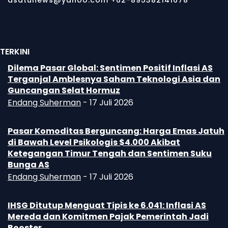
asatunews@yahoo.com +62-895382141678
TERKINI
Dilema Pasar Global: Sentimen Positif Inflasi AS
Terganjal Amblesnya Saham Teknologi Asia dan
Guncangan Selat Hormuz
Endang Suherman
-
17 Juli 2026
Pasar Komoditas Berguncang: Harga Emas Jatuh
di Bawah Level Psikologis $4.000 Akibat
Ketegangan Timur Tengah dan Sentimen Suku
Bunga AS
Endang Suherman
-
17 Juli 2026
IHSG Ditutup Menguat Tipis ke 6.041: Inflasi AS
Mereda dan Komitmen Pajak Pemerintah Jadi
Booster