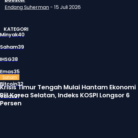
Endang Suherman
-
15 Juli 2026
KATEGORI
Minyak
40
Saham
39
IHSG
38
Emas
35
Saham
Bitcoin
32
Krisis Timur Tengah Mulai Hantam Ekonomi
Riil Korea Selatan, Indeks KOSPI Longsor 6
Valas
27
Persen