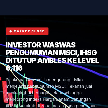
Hormuz
MARKET CLOSE
INVESTOR WASWAS
PENGUMUMAN MSCI, IHSG
DITUTUP AMBLES KE LEVEL
6.116
Pelaku pasar memilih mengurangi risiko
menjelang pengumuman MSCI. Tekanan jual
meningkat di berbagai sektor sehingga
mendorong Indeks Harga Saham Gabungan
(IHSG) berakhir di zona merah pada penutupan