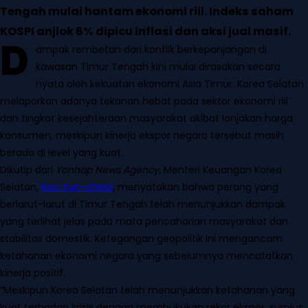
Tengah mulai hantam ekonomi riil. Indeks saham
KOSPI anjlok 6% dipicu inflasi dan aksi jual masif.
D
ampak rembetan dari konflik berkepanjangan di
kawasan Timur Tengah kini mulai dirasakan secara
nyata oleh kekuatan ekonomi Asia Timur. Korea Selatan
melaporkan adanya tekanan hebat pada sektor ekonomi riil
dan tingkat kesejahteraan masyarakat akibat lonjakan harga
konsumen, meskipun kinerja ekspor negara tersebut masih
berada di level yang kuat.
Dikutip dari
Yonhap News Agency
, Menteri Keuangan Korea
Selatan,
Koo Yun-cheol
, menyatakan bahwa perang yang
berlarut-larut di Timur Tengah telah menunjukkan dampak
yang terlihat jelas pada mata pencaharian masyarakat dan
stabilitas domestik. Ketegangan geopolitik ini mengancam
ketahanan ekonomi negara yang sebelumnya mencatatkan
kinerja positif.
“Meskipun Korea Selatan telah menunjukkan ketahanan yang
kuat terhadap krisis dengan membukukan rekor ekspor, surplus