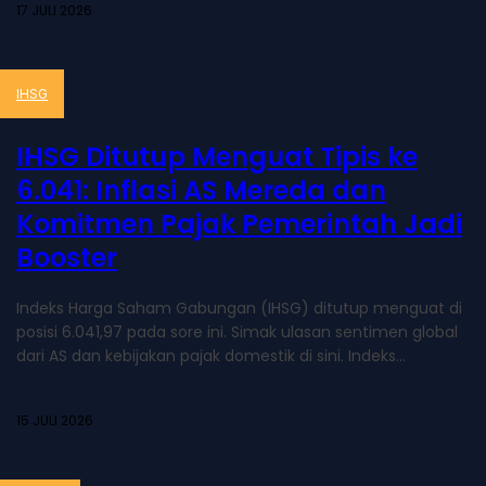
17 JULI 2026
IHSG
IHSG Ditutup Menguat Tipis ke
6.041: Inflasi AS Mereda dan
Komitmen Pajak Pemerintah Jadi
Booster
Indeks Harga Saham Gabungan (IHSG) ditutup menguat di
posisi 6.041,97 pada sore ini. Simak ulasan sentimen global
dari AS dan kebijakan pajak domestik di sini. Indeks...
15 JULI 2026