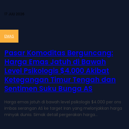
17 JULI 2026
EMAS
Pasar Komoditas Berguncang:
Harga Emas Jatuh di Bawah
Level Psikologis $4.000 Akibat
Ketegangan Timur Tengah dan
Sentimen Suku Bunga AS
Harga emas jatuh di bawah level psikologis $4.000 per ons
imbas serangan AS ke target Iran yang melonjakkan harga
minyak dunia. Simak detail pergerakan harga...