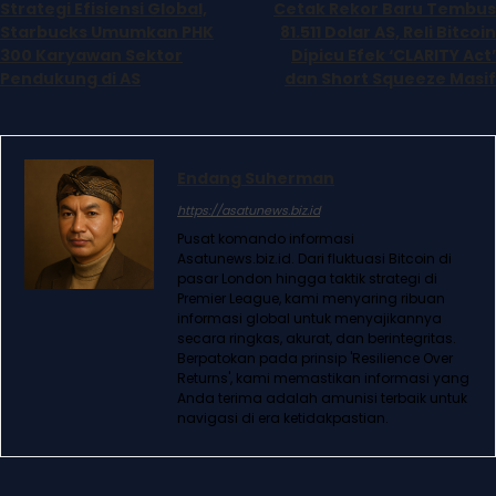
Strategi Efisiensi Global,
Cetak Rekor Baru Tembus
Starbucks Umumkan PHK
81.511 Dolar AS, Reli Bitcoin
300 Karyawan Sektor
Dipicu Efek ‘CLARITY Act’
Pendukung di AS
dan Short Squeeze Masif
Endang Suherman
https://asatunews.biz.id
Pusat komando informasi
Asatunews.biz.id. Dari fluktuasi Bitcoin di
pasar London hingga taktik strategi di
Premier League, kami menyaring ribuan
informasi global untuk menyajikannya
secara ringkas, akurat, dan berintegritas.
Berpatokan pada prinsip 'Resilience Over
Returns', kami memastikan informasi yang
Anda terima adalah amunisi terbaik untuk
navigasi di era ketidakpastian.