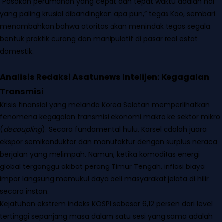
“Pasokan perumahan yang cepat dan tepat waktu adalah hal
yang paling krusial dibandingkan apa pun,” tegas Koo, sembari
menambahkan bahwa otoritas akan menindak tegas segala
bentuk praktik curang dan manipulatif di pasar real estat
domestik.
Analisis Redaksi Asatunews Intelijen: Kegagalan
Transmisi
Krisis finansial yang melanda Korea Selatan memperlihatkan
fenomena kegagalan transmisi ekonomi makro ke sektor mikro
(
decoupling
). Secara fundamental hulu, Korsel adalah juara
ekspor semikonduktor dan manufaktur dengan surplus neraca
berjalan yang melimpah. Namun, ketika komoditas energi
global terganggu akibat perang Timur Tengah, inflasi biaya
impor langsung memukul daya beli masyarakat jelata di hilir
secara instan.
Kejatuhan ekstrem indeks KOSPI sebesar 6,12 persen dari level
tertinggi sepanjang masa dalam satu sesi yang sama adalah