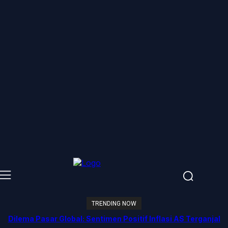
TRENDING NOW
Dilema Pasar Global: Sentimen Positif Inflasi AS Terganjal
Amblesnya Saham Teknologi Asia dan Guncangan Selat