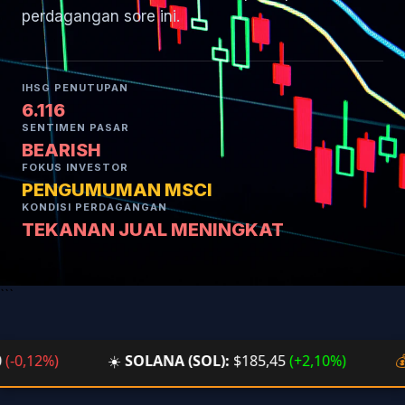
perdagangan sore ini.
IHSG PENUTUPAN
6.116
SENTIMEN PASAR
BEARISH
FOKUS INVESTOR
PENGUMUMAN MSCI
KONDISI PERDAGANGAN
TEKANAN JUAL MENINGKAT
```
,12%)
☀️
SOLANA (SOL):
$185,45
(+2,10%)
💰
BTC