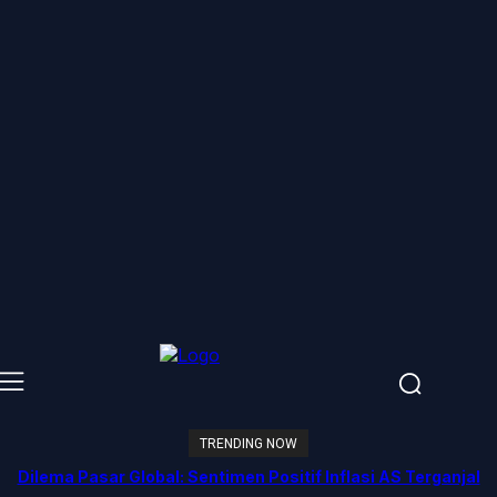
TRENDING NOW
Dilema Pasar Global: Sentimen Positif Inflasi AS Terganjal
Amblesnya Saham Teknologi Asia dan Guncangan Selat