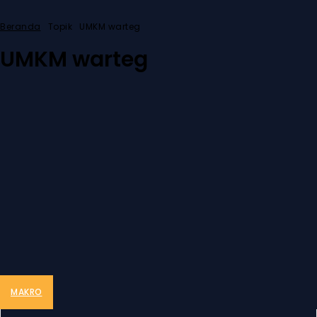
Beranda
Topik
UMKM warteg
UMKM warteg
MAKRO