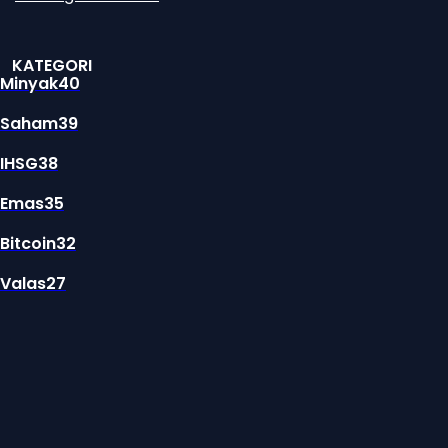
KATEGORI
Minyak
40
Saham
39
IHSG
38
Emas
35
Bitcoin
32
Valas
27