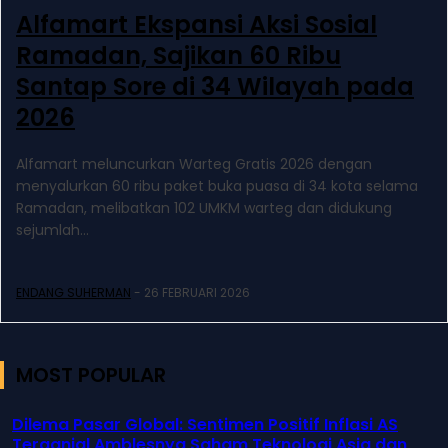
Alfamart Ekspansi Aksi Sosial
Ramadan, Sajikan 60 Ribu
Santap Sore di 34 Wilayah pada
2026
Alfamart meluncurkan Warteg Gratis 2026 dengan
menyalurkan 60 ribu paket buka puasa di 34 kota selama
Ramadan, melibatkan 102 UMKM warteg dan didukung
sejumlah...
ENDANG SUHERMAN
-
26 FEBRUARI 2026
MOST POPULAR
Dilema Pasar Global: Sentimen Positif Inflasi AS
Terganjal Amblesnya Saham Teknologi Asia dan