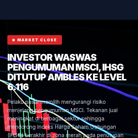
Hormuz
MARKET CLOSE
INVESTOR WASWAS
PENGUMUMAN MSCI, IHSG
DITUTUP AMBLES KE LEVEL
6.116
Pelaku pasar memilih mengurangi risiko
menjelang pengumuman MSCI. Tekanan jual
meningkat di berbagai sektor sehingga
mendorong Indeks Harga Saham Gabungan
(IHSG) berakhir di zona merah pada penutupan