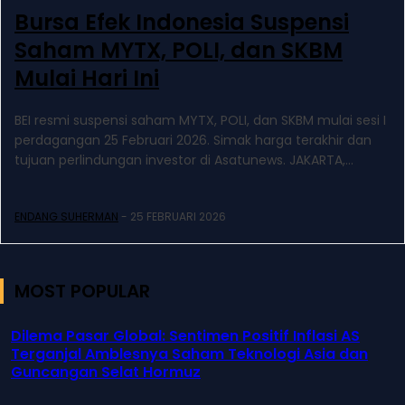
Bursa Efek Indonesia Suspensi
Saham MYTX, POLI, dan SKBM
Mulai Hari Ini
BEI resmi suspensi saham MYTX, POLI, dan SKBM mulai sesi I
perdagangan 25 Februari 2026. Simak harga terakhir dan
tujuan perlindungan investor di Asatunews. JAKARTA,...
ENDANG SUHERMAN
-
25 FEBRUARI 2026
MOST POPULAR
Dilema Pasar Global: Sentimen Positif Inflasi AS
Terganjal Amblesnya Saham Teknologi Asia dan
Guncangan Selat Hormuz