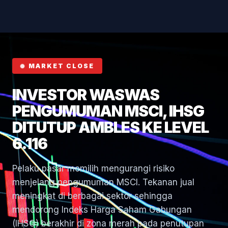
Hormuz
MARKET CLOSE
INVESTOR WASWAS
PENGUMUMAN MSCI, IHSG
DITUTUP AMBLES KE LEVEL
6.116
Pelaku pasar memilih mengurangi risiko
menjelang pengumuman MSCI. Tekanan jual
meningkat di berbagai sektor sehingga
mendorong Indeks Harga Saham Gabungan
(IHSG) berakhir di zona merah pada penutupan