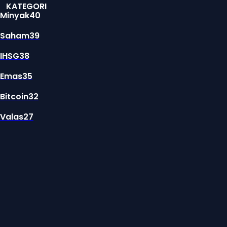
KATEGORI
Minyak
40
Saham
39
IHSG
38
Emas
35
Bitcoin
32
Valas
27