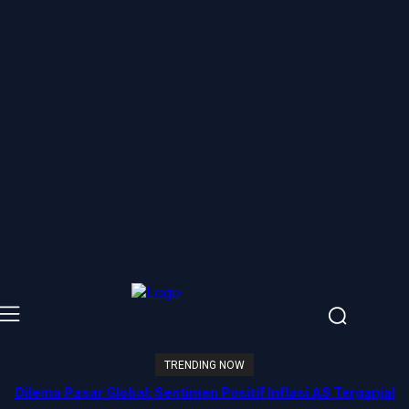
TRENDING NOW
Dilema Pasar Global: Sentimen Positif Inflasi AS Terganjal
Amblesnya Saham Teknologi Asia dan Guncangan Selat