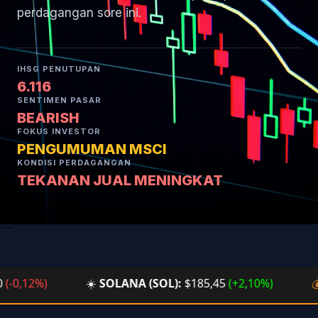
perdagangan sore ini.
IHSG PENUTUPAN
6.116
SENTIMEN PASAR
BEARISH
FOKUS INVESTOR
PENGUMUMAN MSCI
KONDISI PERDAGANGAN
TEKANAN JUAL MENINGKAT
```
,12%)
☀️
SOLANA (SOL):
$185,45
(+2,10%)
💰
BT