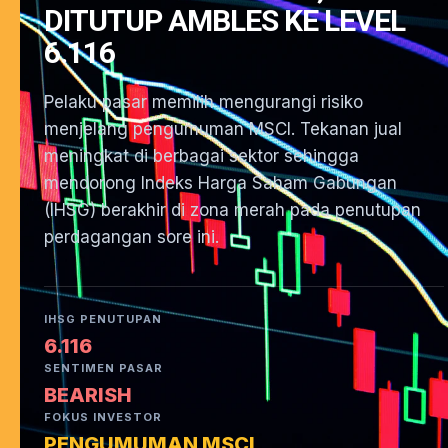
DITUTUP AMBLES KE LEVEL
6.116
Pelaku pasar memilih mengurangi risiko
menjelang pengumuman MSCI. Tekanan jual
meningkat di berbagai sektor sehingga
mendorong Indeks Harga Saham Gabungan
(IHSG) berakhir di zona merah pada penutupan
perdagangan sore ini.
IHSG PENUTUPAN
6.116
SENTIMEN PASAR
BEARISH
FOKUS INVESTOR
PENGUMUMAN MSCI