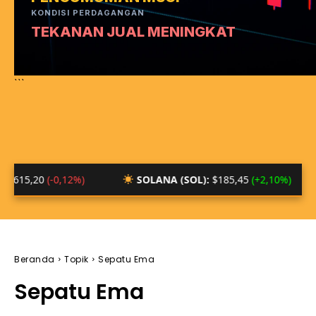
KONDISI PERDAGANGAN
TEKANAN JUAL MENINGKAT
```
0
(-0,12%)
SOLANA (SOL):
$185,45
(+2,10%)
BTC
Beranda
Topik
Sepatu Ema
Sepatu Ema