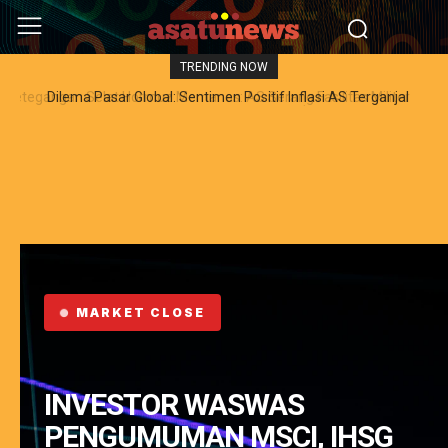
TRENDING NOW
Dilema Pasar Global: Sentimen Positif Inflasi AS Terganjal
Amblesnya Saham Teknologi Asia dan Guncangan Selat Hormuz
MARKET CLOSE
INVESTOR WASWAS
PENGUMUMAN MSCI, IHSG