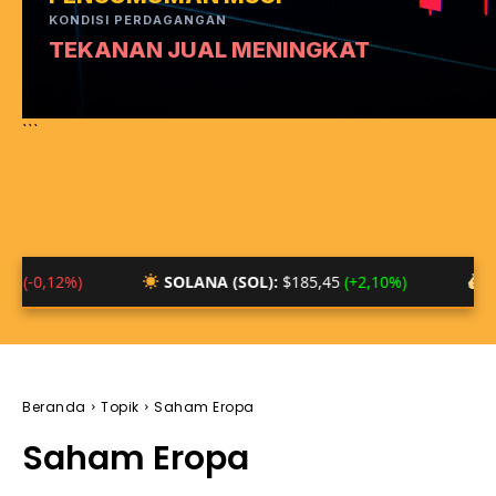
KONDISI PERDAGANGAN
TEKANAN JUAL MENINGKAT
```
SOLANA (SOL):
$185,45
(+2,10%)
BTC/IDR:
Rp 
Beranda
Topik
Saham Eropa
Saham Eropa