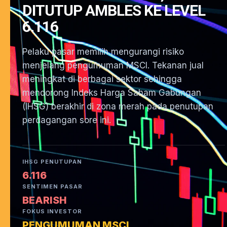
DITUTUP AMBLES KE LEVEL
6.116
Pelaku pasar memilih mengurangi risiko
menjelang pengumuman MSCI. Tekanan jual
meningkat di berbagai sektor sehingga
mendorong Indeks Harga Saham Gabungan
(IHSG) berakhir di zona merah pada penutupan
perdagangan sore ini.
IHSG PENUTUPAN
6.116
SENTIMEN PASAR
BEARISH
FOKUS INVESTOR
PENGUMUMAN MSCI