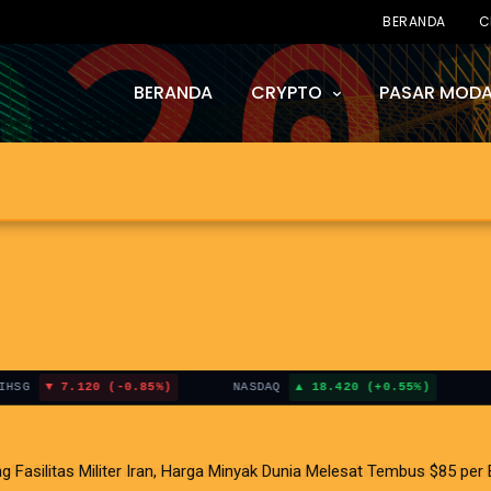
BERANDA
C
BERANDA
CRYPTO
PASAR MODA
7.120 (-0.85%)
NASDAQ
18.420 (+0.55%)
BITCO
i AS Terganjal Amblesnya Saham Teknologi Asia dan Guncangan Selat