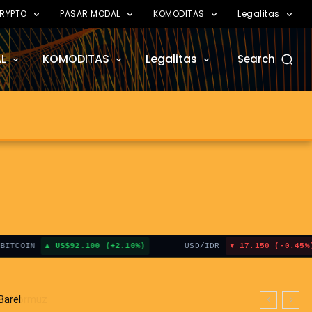
RYPTO
PASAR MODAL
KOMODITAS
Legalitas
L
KOMODITAS
Legalitas
Search
IN
US$92.100 (+2.10%)
USD/IDR
17.150 (-0.45%)
 Hormuz