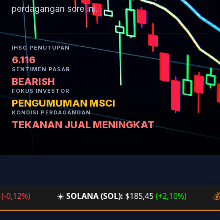
perdagangan sore ini.
IHSG PENUTUPAN
6.116
SENTIMEN PASAR
BEARISH
FOKUS INVESTOR
PENGUMUMAN MSCI
KONDISI PERDAGANGAN
TEKANAN JUAL MENINGKAT
```
12%)
☀️
SOLANA (SOL):
$185,45
(+2,10%)
💰
BTC