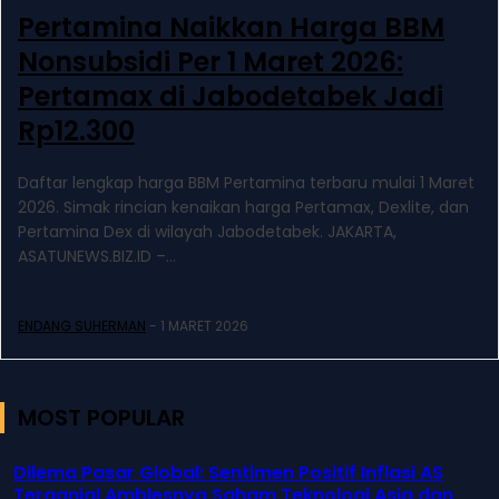
Pertamina Naikkan Harga BBM
Nonsubsidi Per 1 Maret 2026:
Pertamax di Jabodetabek Jadi
Rp12.300
Daftar lengkap harga BBM Pertamina terbaru mulai 1 Maret
2026. Simak rincian kenaikan harga Pertamax, Dexlite, dan
Pertamina Dex di wilayah Jabodetabek. JAKARTA,
ASATUNEWS.BIZ.ID –...
ENDANG SUHERMAN
-
1 MARET 2026
MOST POPULAR
Dilema Pasar Global: Sentimen Positif Inflasi AS
Terganjal Amblesnya Saham Teknologi Asia dan