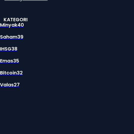
KATEGORI
Minyak
40
Saham
39
IHSG
38
Emas
35
Bitcoin
32
Valas
27