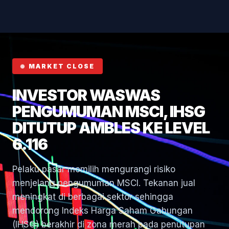
Hormuz
MARKET CLOSE
INVESTOR WASWAS
PENGUMUMAN MSCI, IHSG
DITUTUP AMBLES KE LEVEL
6.116
Pelaku pasar memilih mengurangi risiko
menjelang pengumuman MSCI. Tekanan jual
meningkat di berbagai sektor sehingga
mendorong Indeks Harga Saham Gabungan
(IHSG) berakhir di zona merah pada penutupan