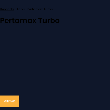
Beranda
Topik
Pertamax Turbo
Pertamax Turbo
MINYAK