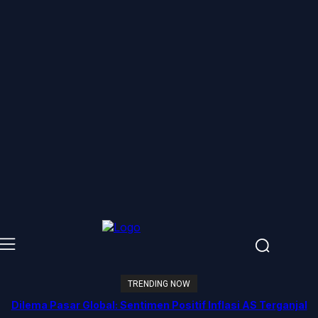
TRENDING NOW
Dilema Pasar Global: Sentimen Positif Inflasi AS Terganjal
Amblesnya Saham Teknologi Asia dan Guncangan Selat