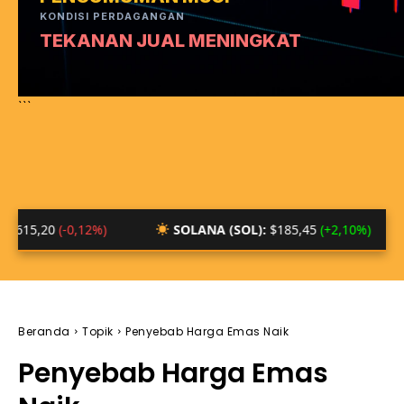
KONDISI PERDAGANGAN
TEKANAN JUAL MENINGKAT
```
(-0,12%)
SOLANA (SOL):
$185,45
(+2,10%)
BTC
Beranda
Topik
Penyebab Harga Emas Naik
Penyebab Harga Emas