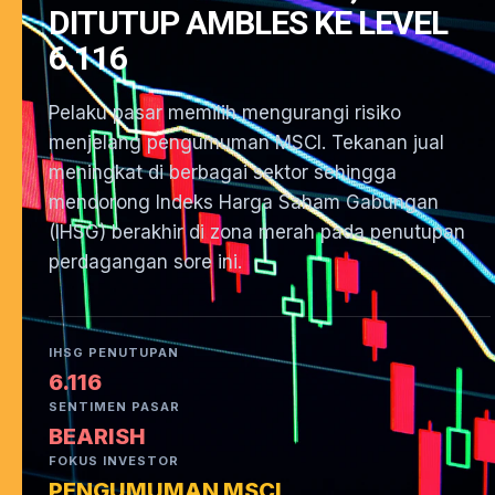
DITUTUP AMBLES KE LEVEL
6.116
Pelaku pasar memilih mengurangi risiko
menjelang pengumuman MSCI. Tekanan jual
meningkat di berbagai sektor sehingga
mendorong Indeks Harga Saham Gabungan
(IHSG) berakhir di zona merah pada penutupan
perdagangan sore ini.
IHSG PENUTUPAN
6.116
SENTIMEN PASAR
BEARISH
FOKUS INVESTOR
PENGUMUMAN MSCI