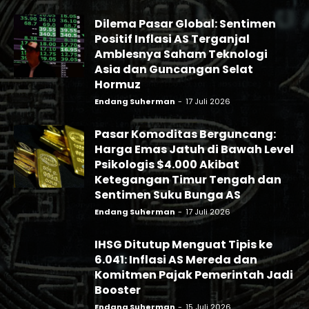
Dilema Pasar Global: Sentimen
Positif Inflasi AS Terganjal
Amblesnya Saham Teknologi
Asia dan Guncangan Selat
Hormuz
Endang Suherman
-
17 Juli 2026
Pasar Komoditas Berguncang:
Harga Emas Jatuh di Bawah Level
Psikologis $4.000 Akibat
Ketegangan Timur Tengah dan
Sentimen Suku Bunga AS
Endang Suherman
-
17 Juli 2026
IHSG Ditutup Menguat Tipis ke
6.041: Inflasi AS Mereda dan
Komitmen Pajak Pemerintah Jadi
Booster
Endang Suherman
-
15 Juli 2026