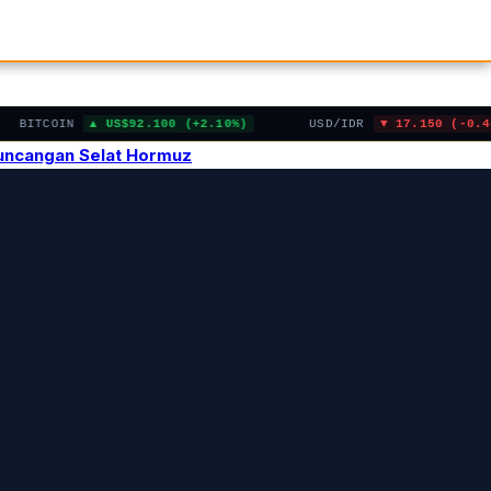
ITCOIN
US$92.100 (+2.10%)
USD/IDR
17.150 (-0.45%)
Guncangan Selat Hormuz