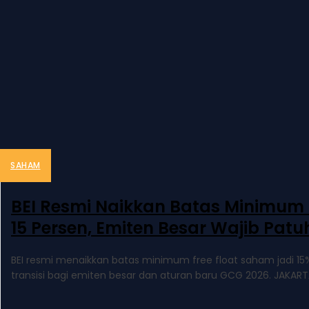
SAHAM
BEI Resmi Naikkan Batas Minimum F
15 Persen, Emiten Besar Wajib Patu
BEI resmi menaikkan batas minimum free float saham jadi 15
transisi bagi emiten besar dan aturan baru GCG 2026. JAKARTA