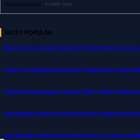
ENDANG SUHERMAN
-
31 MARET 2026
MOST POPULAR
Dilema Pasar Global: Sentimen Positif Inflasi AS T
Pasar Komoditas Berguncang: Harga Emas Jatuh di B
IHSG Ditutup Menguat Tipis ke 6.041: Inflasi AS Mer
Ketegangan Selat Hormuz Memanas: Harga Minyak Du
Ketegangan Selat Hormuz Memanas: AS Serang Fasilit