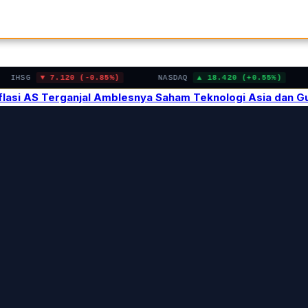
HSG
7.120 (-0.85%)
NASDAQ
18.420 (+0.55%)
B
Inflasi AS Terganjal Amblesnya Saham Teknologi Asia dan 