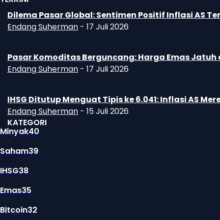
Dilema Pasar Global: Sentimen Positif Inflasi A
Endang Suherman
-
17 Juli 2026
Pasar Komoditas Berguncang: Harga Emas Jatuh d
Endang Suherman
-
17 Juli 2026
IHSG Ditutup Menguat Tipis ke 6.041: Inflasi AS 
Endang Suherman
-
15 Juli 2026
KATEGORI
Minyak
40
Saham
39
IHSG
38
Emas
35
Bitcoin
32