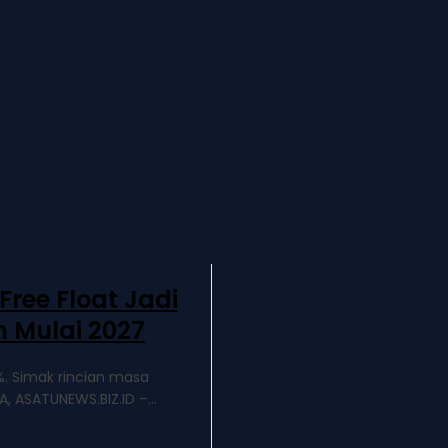
ree Float Jadi
h Mulai 2027
%. Simak rincian masa
, ASATUNEWS.BIZ.ID –...