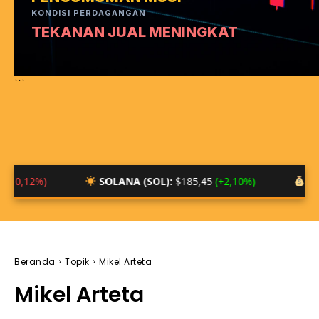
KONDISI PERDAGANGAN
TEKANAN JUAL MENINGKAT
```
SOLANA (SOL):
$185,45
(+2,10%)
BTC/IDR:
Rp 1,4
Beranda
Topik
Mikel Arteta
Mikel Arteta