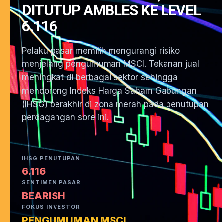
DITUTUP AMBLES KE LEVEL
6.116
Pelaku pasar memilih mengurangi risiko
menjelang pengumuman MSCI. Tekanan jual
meningkat di berbagai sektor sehingga
mendorong Indeks Harga Saham Gabungan
(IHSG) berakhir di zona merah pada penutupan
perdagangan sore ini.
IHSG PENUTUPAN
6.116
SENTIMEN PASAR
BEARISH
FOKUS INVESTOR
PENGUMUMAN MSCI