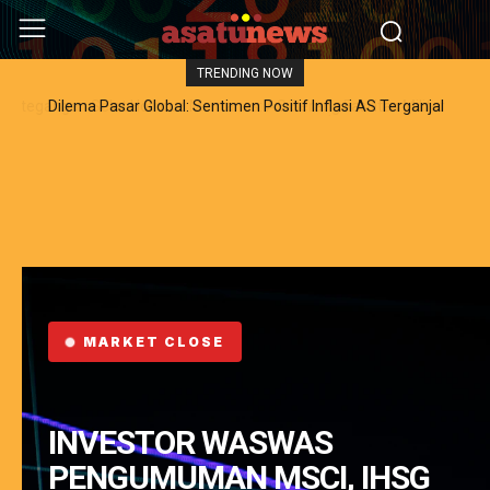
TRENDING NOW
Dilema Pasar Global: Sentimen Positif Inflasi AS Terganjal
Amblesnya Saham Teknologi Asia dan Guncangan Selat Hormuz
MARKET CLOSE
INVESTOR WASWAS
PENGUMUMAN MSCI, IHSG