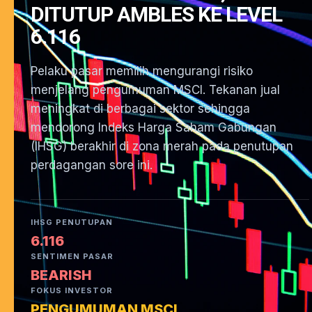
DITUTUP AMBLES KE LEVEL
6.116
Pelaku pasar memilih mengurangi risiko
menjelang pengumuman MSCI. Tekanan jual
meningkat di berbagai sektor sehingga
mendorong Indeks Harga Saham Gabungan
(IHSG) berakhir di zona merah pada penutupan
perdagangan sore ini.
IHSG PENUTUPAN
6.116
SENTIMEN PASAR
BEARISH
FOKUS INVESTOR
PENGUMUMAN MSCI