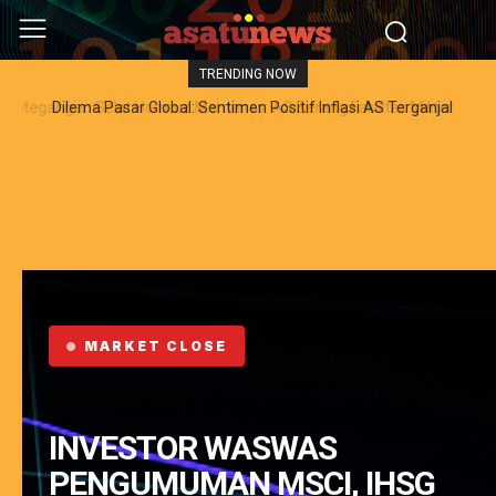
TRENDING NOW
Dilema Pasar Global: Sentimen Positif Inflasi AS Terganjal
Amblesnya Saham Teknologi Asia dan Guncangan Selat Hormuz
MARKET CLOSE
INVESTOR WASWAS
PENGUMUMAN MSCI, IHSG