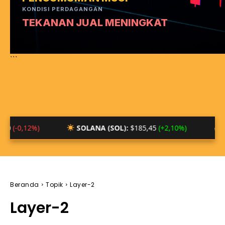
KONDISI PERDAGANGAN
TEKANAN JUAL MENINGKAT
```
)
SOLANA (SOL):
$185,45
(+2,10%)
BTC/IDR:
Rp
Beranda
Topik
Layer-2
Layer-2