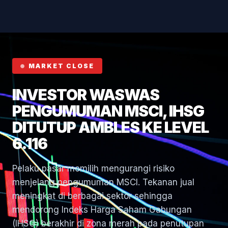
Hormuz
MARKET CLOSE
INVESTOR WASWAS
PENGUMUMAN MSCI, IHSG
DITUTUP AMBLES KE LEVEL
6.116
Pelaku pasar memilih mengurangi risiko
menjelang pengumuman MSCI. Tekanan jual
meningkat di berbagai sektor sehingga
mendorong Indeks Harga Saham Gabungan
(IHSG) berakhir di zona merah pada penutupan