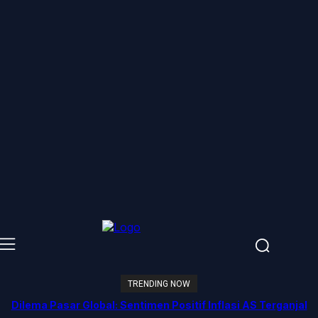
TRENDING NOW
Dilema Pasar Global: Sentimen Positif Inflasi AS Terganjal
Amblesnya Saham Teknologi Asia dan Guncangan Selat