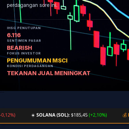
perdagangan sore ini.
IHSG PENUTUPAN
6.116
SENTIMEN PASAR
BEARISH
FOKUS INVESTOR
PENGUMUMAN MSCI
KONDISI PERDAGANGAN
TEKANAN JUAL MENINGKAT
```
2%)
☀️
SOLANA (SOL):
$185,45
(+2,10%)
💰
BTC/