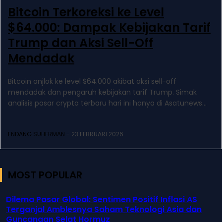
Bitcoin Terkoreksi ke Level
$64.000: Dampak Kebijakan Tarif
Trump dan Aksi Sell-Off
Mendadak
Bitcoin anjlok ke level $64.000 akibat aksi sell-off
mendadak dan pengaruh kebijakan tarif Trump. Simak
analisis pasar crypto terbaru hari ini hanya di Asatunews...
ENDANG SUHERMAN
-
23 FEBRUARI 2026
MOST POPULAR
Dilema Pasar Global: Sentimen Positif Inflasi AS
Terganjal Amblesnya Saham Teknologi Asia dan
Guncangan Selat Hormuz