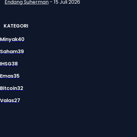
Endang Suherman
-
15 Juli 2026
KATEGORI
Minyak
40
Saham
39
IHSG
38
Emas
35
Bitcoin
32
Valas
27