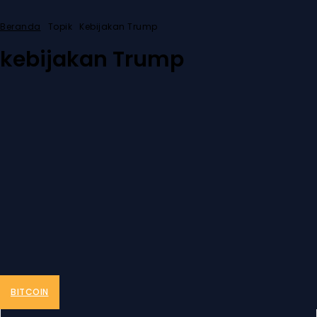
Beranda
Topik
Kebijakan Trump
kebijakan Trump
BITCOIN