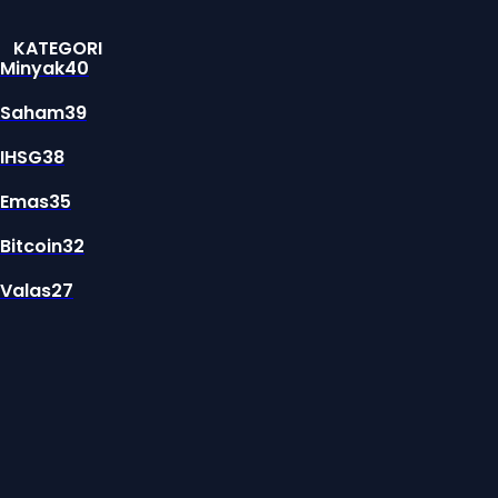
KATEGORI
Minyak
40
Saham
39
IHSG
38
Emas
35
Bitcoin
32
Valas
27