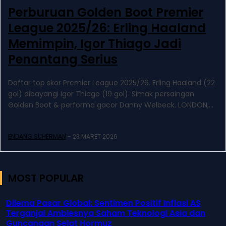
Perburuan Golden Boot Premier
League 2025/26: Erling Haaland
Memimpin, Igor Thiago Jadi
Penantang Serius
Daftar top skor Premier League 2025/26. Erling Haaland (22
gol) dibayangi Igor Thiago (19 gol). Simak persaingan
Golden Boot & performa gacor Danny Welbeck. LONDON,...
ENDANG SUHERMAN
-
23 MARET 2026
MOST POPULAR
Dilema Pasar Global: Sentimen Positif Inflasi AS
Terganjal Amblesnya Saham Teknologi Asia dan
Guncangan Selat Hormuz