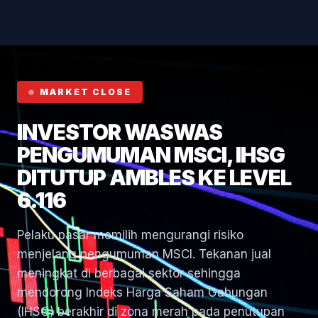
Hormuz
MARKET CLOSE
INVESTOR WASWAS
PENGUMUMAN MSCI, IHSG
DITUTUP AMBLES KE LEVEL
6.116
Pelaku pasar memilih mengurangi risiko
menjelang pengumuman MSCI. Tekanan jual
meningkat di berbagai sektor sehingga
mendorong Indeks Harga Saham Gabungan
(IHSG) berakhir di zona merah pada penutupan