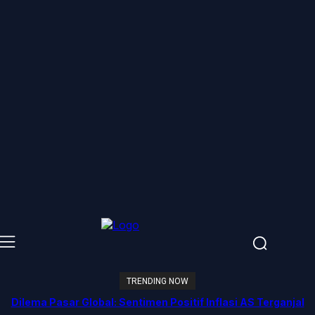
TRENDING NOW
Dilema Pasar Global: Sentimen Positif Inflasi AS Terganjal
Amblesnya Saham Teknologi Asia dan Guncangan Selat