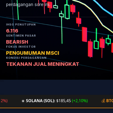
perdagangan sore ini.
IHSG PENUTUPAN
6.116
SENTIMEN PASAR
BEARISH
FOKUS INVESTOR
PENGUMUMAN MSCI
KONDISI PERDAGANGAN
TEKANAN JUAL MENINGKAT
```
☀️
SOLANA (SOL):
$185,45
(+2,10%)
💰
BTC/ID