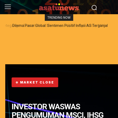
TRENDING NOW
Dilema Pasar Global: Sentimen Positif Inflasi AS Terganjal
Amblesnya Saham Teknologi Asia dan Guncangan Selat Hormuz
MARKET CLOSE
INVESTOR WASWAS
PENGUMUMAN MSCI, IHSG