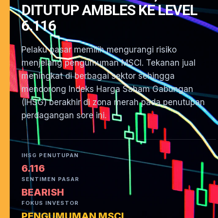
DITUTUP AMBLES KE LEVEL
6.116
Pelaku pasar memilih mengurangi risiko
menjelang pengumuman MSCI. Tekanan jual
meningkat di berbagai sektor sehingga
mendorong Indeks Harga Saham Gabungan
(IHSG) berakhir di zona merah pada penutupan
perdagangan sore ini.
IHSG PENUTUPAN
6.116
SENTIMEN PASAR
BEARISH
FOKUS INVESTOR
PENGUMUMAN MSCI