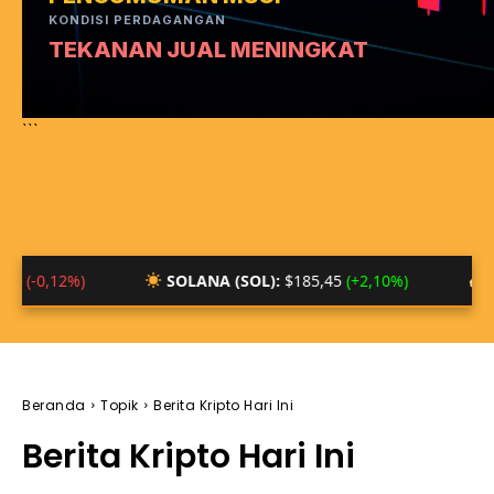
KONDISI PERDAGANGAN
TEKANAN JUAL MENINGKAT
```
SOLANA (SOL):
$185,45
(+2,10%)
BTC/IDR:
Rp 
Beranda
Topik
Berita Kripto Hari Ini
Berita Kripto Hari Ini