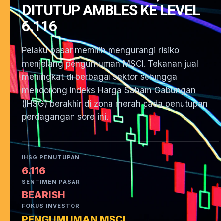
DITUTUP AMBLES KE LEVEL
6.116
Pelaku pasar memilih mengurangi risiko
menjelang pengumuman MSCI. Tekanan jual
meningkat di berbagai sektor sehingga
mendorong Indeks Harga Saham Gabungan
(IHSG) berakhir di zona merah pada penutupan
perdagangan sore ini.
IHSG PENUTUPAN
6.116
SENTIMEN PASAR
BEARISH
FOKUS INVESTOR
PENGUMUMAN MSCI