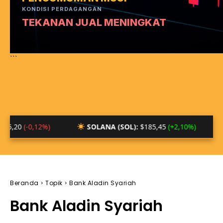
KONDISI PERDAGANGAN
TEKANAN JUAL MENINGKAT
```
0,12%)
SOLANA (SOL):
$185,45
(+2,10%)
BTC/ID
Beranda
Topik
Bank Aladin Syariah
Bank Aladin Syariah