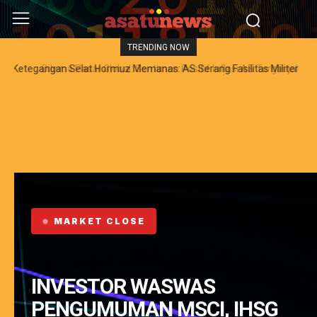
TRENDING NOW
Dilema Pasar Global: Sentimen Positif Inflasi AS Terganjal
Amblesnya Saham Teknologi Asia dan Guncangan Selat Hormuz
MARKET CLOSE
INVESTOR WASWAS
PENGUMUMAN MSCI, IHSG