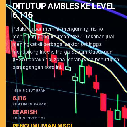
DITUTUP AMBLES KE LEVEL
6.116
Pelaku pasar memilih mengurangi risiko
menjelang pengumuman MSCI. Tekanan jual
meningkat di berbagai sektor sehingga
mendorong Indeks Harga Saham Gabungan
(IHSG) berakhir di zona merah pada penutupan
perdagangan sore ini.
IHSG PENUTUPAN
6.116
SENTIMEN PASAR
BEARISH
FOKUS INVESTOR
PENGUMUMAN MSCI