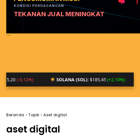
KONDISI PERDAGANGAN
TEKANAN JUAL MENINGKAT
```
0,12%)
SOLANA (SOL):
$185,45
(+2,10%)
BTC/I
Beranda
Topik
Aset digital
aset digital