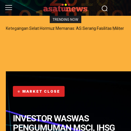
TRENDING NOW
Dilema Pasar Global: Sentimen Positif Inflasi AS Terganjal
Amblesnya Saham Teknologi Asia dan Guncangan Selat Hormuz
MARKET CLOSE
INVESTOR WASWAS
PENGUMUMAN MSCI, IHSG