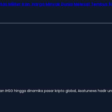
as Militer Iran, Harga Minyak Dunia Melesat Tembus $
kan IHSG hingga dinamika pasar kripto global, Asatunews hadir 