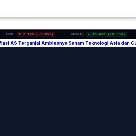
IHSG
7.120 (-0.85%)
NASDAQ
18.420 (+0.55%)
Inflasi AS Terganjal Amblesnya Saham Teknologi Asia dan 