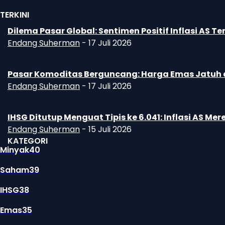
TERKINI
Dilema Pasar Global: Sentimen Positif Inflasi A
Endang Suherman
-
17 Juli 2026
Pasar Komoditas Berguncang: Harga Emas Jatuh d
Endang Suherman
-
17 Juli 2026
IHSG Ditutup Menguat Tipis ke 6.041: Inflasi AS 
Endang Suherman
-
15 Juli 2026
KATEGORI
Minyak
40
Saham
39
IHSG
38
Emas
35