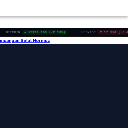
BITCOIN
US$92.100 (+2.10%)
USD/IDR
17.150 (-0.45%)
Guncangan Selat Hormuz