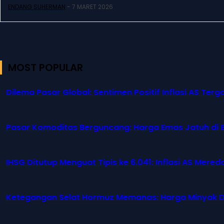
ENDANG SUHERMAN
-
7 MARET 2026
MOST POPULAR
Dilema Pasar Global: Sentimen Positif Inflasi AS T
Pasar Komoditas Berguncang: Harga Emas Jatuh di B
IHSG Ditutup Menguat Tipis ke 6.041: Inflasi AS Mer
Ketegangan Selat Hormuz Memanas: Harga Minyak Du