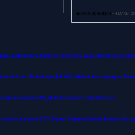
ENDANG SUHERMAN
-
4 MARET 2
erganjal Amblesnya Saham Teknologi Asia dan Guncanga
awah Level Psikologis $4.000 Akibat Ketegangan Tim
eda dan Komitmen Pajak Pemerintah Jadi Booster
nia Melesat ke $79, Pasar Saham Global Rontok Ber