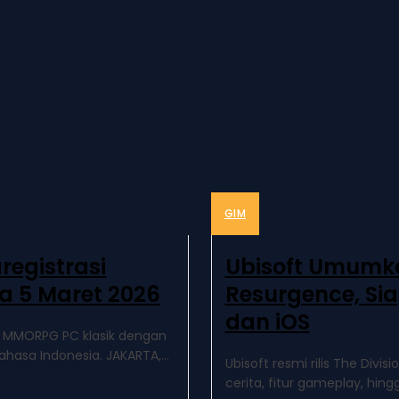
GIM
registrasi
Ubisoft Umumkan
a 5 Maret 2026
Resurgence, Sia
dan iOS
6. MMORPG PC klasik dengan
ahasa Indonesia. JAKARTA,...
Ubisoft resmi rilis The Divi
cerita, fitur gameplay, hingg