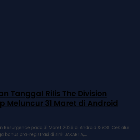
 Tanggal Rilis The Division
p Meluncur 31 Maret di Android
sion Resurgence pada 31 Maret 2026 di Android & iOS. Cek alur
a bonus pra-registrasi di sini! JAKARTA,...