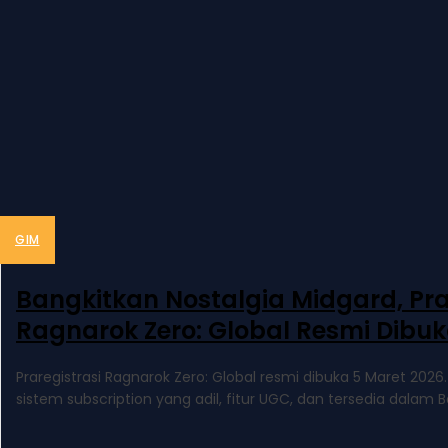
GIM
Bangkitkan Nostalgia Midgard, Pra
Ragnarok Zero: Global Resmi Dibuk
Praregistrasi Ragnarok Zero: Global resmi dibuka 5 Maret 202
sistem subscription yang adil, fitur UGC, dan tersedia dalam B