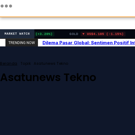
US$120.40 (+3.20%)
GOLD
US$4.185 (-1.15%)
MARKET WATCH
Dilema Pasar Global: Sentimen Positif 
TRENDING NOW
Beranda
Topik
Asatunews Tekno
Asatunews Tekno