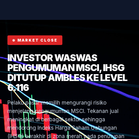
Hormuz
MARKET CLOSE
INVESTOR WASWAS
PENGUMUMAN MSCI, IHSG
DITUTUP AMBLES KE LEVEL
6.116
Pelaku pasar memilih mengurangi risiko
menjelang pengumuman MSCI. Tekanan jual
meningkat di berbagai sektor sehingga
mendorong Indeks Harga Saham Gabungan
(IHSG) berakhir di zona merah pada penutupan