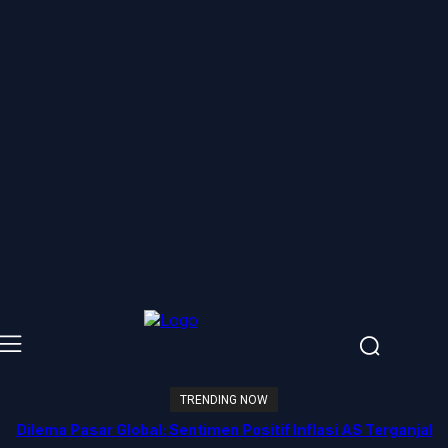
TRENDING NOW
Dilema Pasar Global: Sentimen Positif Inflasi AS Terganjal
Amblesnya Saham Teknologi Asia dan Guncangan Selat