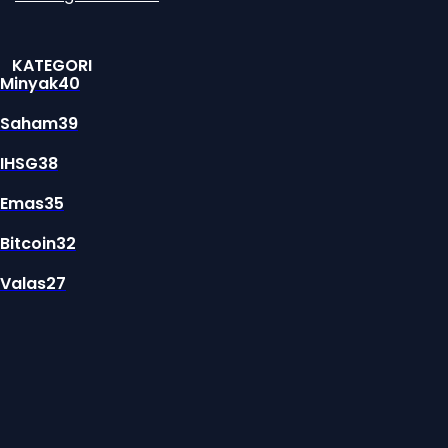
KATEGORI
Minyak
40
Saham
39
IHSG
38
Emas
35
Bitcoin
32
Valas
27