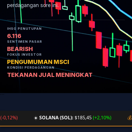
perdagangan sore ini.
IHSG PENUTUPAN
6.116
SENTIMEN PASAR
BEARISH
FOKUS INVESTOR
PENGUMUMAN MSCI
KONDISI PERDAGANGAN
TEKANAN JUAL MENINGKAT
```
12%)
☀️
SOLANA (SOL):
$185,45
(+2,10%)
💰
BTC