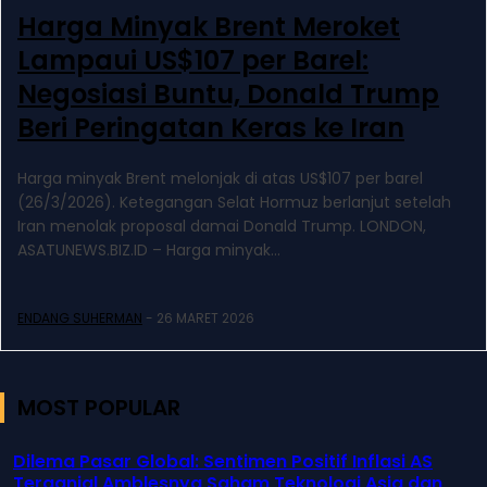
Harga Minyak Brent Meroket
Lampaui US$107 per Barel:
Negosiasi Buntu, Donald Trump
Beri Peringatan Keras ke Iran
Harga minyak Brent melonjak di atas US$107 per barel
(26/3/2026). Ketegangan Selat Hormuz berlanjut setelah
Iran menolak proposal damai Donald Trump. LONDON,
ASATUNEWS.BIZ.ID – Harga minyak...
ENDANG SUHERMAN
-
26 MARET 2026
MOST POPULAR
Dilema Pasar Global: Sentimen Positif Inflasi AS
Terganjal Amblesnya Saham Teknologi Asia dan