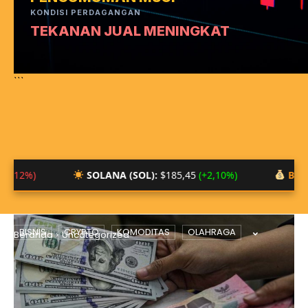
KONDISI PERDAGANGAN
TEKANAN JUAL MENINGKAT
```
SOLANA (SOL):
$185,45
(+2,10%)
BTC/IDR:
Rp 1
UNCATEGORIZED
BISNIS
CRYPTO
KOMODITAS
OLAHRAGA
Beranda
Uncategorized