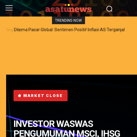
TRENDING NOW
Dilema Pasar Global: Sentimen Positif Inflasi AS Terganjal
Amblesnya Saham Teknologi Asia dan Guncangan Selat Hormuz
MARKET CLOSE
INVESTOR WASWAS
PENGUMUMAN MSCI, IHSG