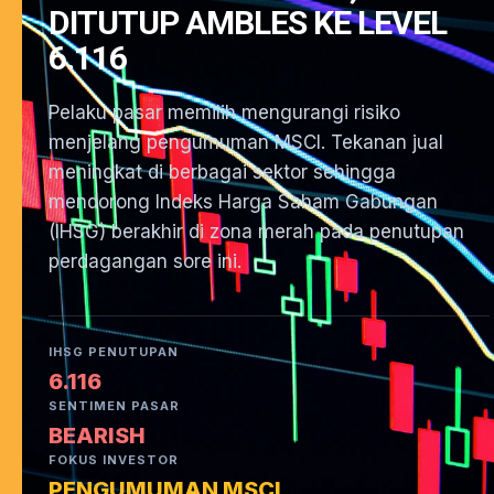
DITUTUP AMBLES KE LEVEL
6.116
Pelaku pasar memilih mengurangi risiko
menjelang pengumuman MSCI. Tekanan jual
meningkat di berbagai sektor sehingga
mendorong Indeks Harga Saham Gabungan
(IHSG) berakhir di zona merah pada penutupan
perdagangan sore ini.
IHSG PENUTUPAN
6.116
SENTIMEN PASAR
BEARISH
FOKUS INVESTOR
PENGUMUMAN MSCI