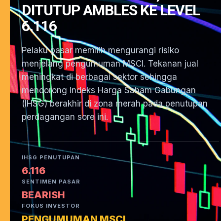
DITUTUP AMBLES KE LEVEL
6.116
Pelaku pasar memilih mengurangi risiko
menjelang pengumuman MSCI. Tekanan jual
meningkat di berbagai sektor sehingga
mendorong Indeks Harga Saham Gabungan
(IHSG) berakhir di zona merah pada penutupan
perdagangan sore ini.
IHSG PENUTUPAN
6.116
SENTIMEN PASAR
BEARISH
FOKUS INVESTOR
PENGUMUMAN MSCI