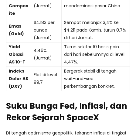
Compos
(Jumat)
mendominasi pasar China.
ite
$4.183 per
Sempat melonjak 3,4% ke
Emas
ounce
$4.211 pada Kamis, turun 0,7%
(Gold)
(Jumat)
di hari Jumat.
Yield
Turun sekitar 10 basis poin
4,46%
Oblasi
dari hari sebelumnya di level
(Jumat)
AS 10-T
4,47%.
Indeks
Bergerak stabil di tengah
Flat di level
Dolar AS
wait-and-see
99,7
(DXY)
perkembangan konkret.
Suku Bunga Fed, Inflasi, dan
Rekor Sejarah SpaceX
Di tengah optimisme geopolitik, tekanan inflasi di tingkat