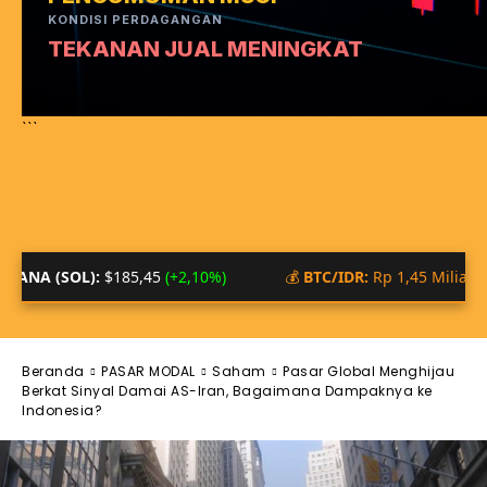
KONDISI PERDAGANGAN
TEKANAN JUAL MENINGKAT
```
5,45
(+2,10%)
💰
BTC/IDR:
Rp 1,45 Miliar
📊
SENTIM
Beranda
PASAR MODAL
Saham
Pasar Global Menghijau
Berkat Sinyal Damai AS-Iran, Bagaimana Dampaknya ke
Indonesia?