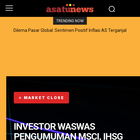
TRENDING NOW
Dilema Pasar Global: Sentimen Positif Inflasi AS Terganjal
Amblesnya Saham Teknologi Asia dan Guncangan Selat Hormuz
MARKET CLOSE
INVESTOR WASWAS
PENGUMUMAN MSCI, IHSG