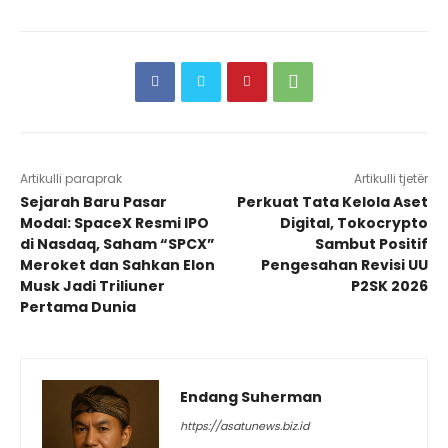
Artikulli paraprak
Artikulli tjetër
Sejarah Baru Pasar
Perkuat Tata Kelola Aset
Modal: SpaceX Resmi IPO
Digital, Tokocrypto
di Nasdaq, Saham “SPCX”
Sambut Positif
Meroket dan Sahkan Elon
Pengesahan Revisi UU
Musk Jadi Triliuner
P2SK 2026
Pertama Dunia
Endang Suherman
https://asatunews.biz.id