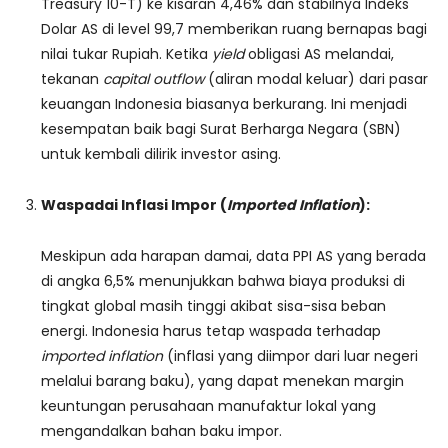
Treasury 10-T) ke kisaran 4,46% dan stabilnya Indeks
Dolar AS di level 99,7 memberikan ruang bernapas bagi
nilai tukar Rupiah. Ketika
yield
obligasi AS melandai,
tekanan
capital outflow
(aliran modal keluar) dari pasar
keuangan Indonesia biasanya berkurang. Ini menjadi
kesempatan baik bagi Surat Berharga Negara (SBN)
untuk kembali dilirik investor asing.
Waspadai Inflasi Impor (
Imported Inflation
):
Meskipun ada harapan damai, data PPI AS yang berada
di angka 6,5% menunjukkan bahwa biaya produksi di
tingkat global masih tinggi akibat sisa-sisa beban
energi. Indonesia harus tetap waspada terhadap
imported inflation
(inflasi yang diimpor dari luar negeri
melalui barang baku), yang dapat menekan margin
keuntungan perusahaan manufaktur lokal yang
mengandalkan bahan baku impor.