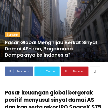
Saham
Pasar Global Menghijau Berkat Sinyal
Damai AS-Iran, Bagaimana
Dampaknya ke Indonesia?
Facebook
Twitter
Pinterest
Pasar keuangan global bergerak
positif menyusul sinyal damai AS
dan Iran serta rekor IPO SpaceX $75