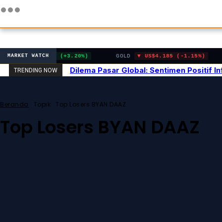
US$120.40 (+3.20%)
GOLD
US$4.185 (-1.15%)
MARKET WATCH
Dilema Pasar Global: Sentimen Positif 
TRENDING NOW
Beranda
Topik
Top Losers BYAN DAAZ
Top Losers BYAN DAAZ