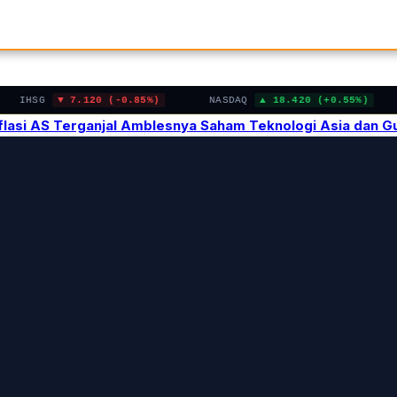
IHSG
7.120 (-0.85%)
NASDAQ
18.420 (+0.55%)
Inflasi AS Terganjal Amblesnya Saham Teknologi Asia dan 