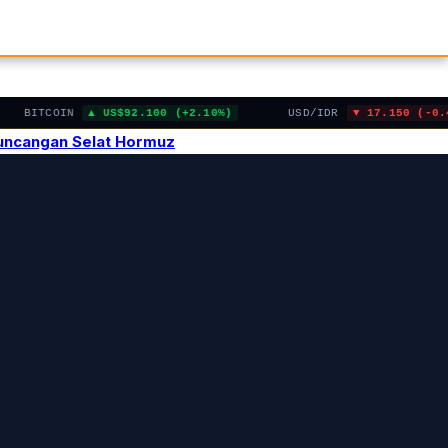
BITCOIN
US$92.100 (+2.10%)
USD/IDR
17.150 (-0.45%
Guncangan Selat Hormuz