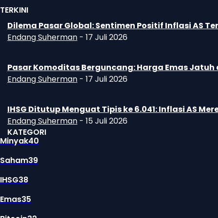
TERKINI
Dilema Pasar Global: Sentimen Positif Inflasi A
Endang Suherman
-
17 Juli 2026
Pasar Komoditas Berguncang: Harga Emas Jatuh d
Endang Suherman
-
17 Juli 2026
IHSG Ditutup Menguat Tipis ke 6.041: Inflasi AS 
Endang Suherman
-
15 Juli 2026
KATEGORI
Minyak
40
Saham
39
IHSG
38
Emas
35