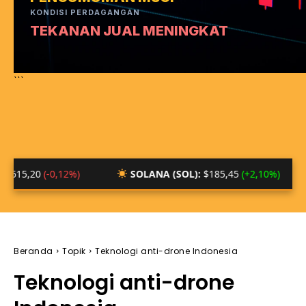
KONDISI PERDAGANGAN
TEKANAN JUAL MENINGKAT
```
0
(-0,12%)
SOLANA (SOL):
$185,45
(+2,10%)
BTC
Beranda
Topik
Teknologi anti-drone Indonesia
Teknologi anti-drone