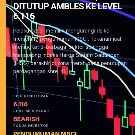
DITUTUP AMBLES KE LEVEL
6.116
Pelaku pasar memilih mengurangi risiko
menjelang pengumuman MSCI. Tekanan jual
meningkat di berbagai sektor sehingga
mendorong Indeks Harga Saham Gabungan
(IHSG) berakhir di zona merah pada penutupan
perdagangan sore ini.
IHSG PENUTUPAN
6.116
SENTIMEN PASAR
BEARISH
FOKUS INVESTOR
PENGUMUMAN MSCI