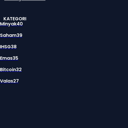
KATEGORI
Minyak
40
Saham
39
IHSG
38
Emas
35
Bitcoin
32
Valas
27