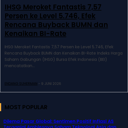
IHSG Meroket Fantastis 7,57
Persen ke Level 5.746, Efek
Rencana Buyback BUMN dan
Kenaikan BI-Rate
IHSG Meroket Fantastis 7,57 Persen ke Level 5.746, Efek
Rencana Buyback BUMN dan Kenaikan BI-Rate Indeks Harga
Saham Gabungan (IHSG) Bursa Efek Indonesia (BEI)
mencatatkan...
ENDANG SUHERMAN
-
9 JUNI 2026
MOST POPULAR
Dilema Pasar Global: Sentimen Positif Inflasi AS
Terganjal Amblesnya Saham Teknologi Asia dan