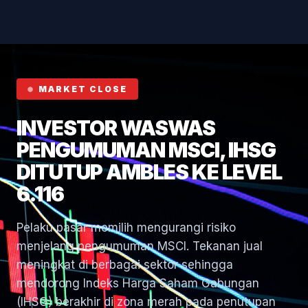
Hormuz
MARKET CLOSE
INVESTOR WASWAS
PENGUMUMAN MSCI, IHSG
DITUTUP AMBLES KE LEVEL
6.116
Pelaku pasar memilih mengurangi risiko
menjelang pengumuman MSCI. Tekanan jual
meningkat di berbagai sektor sehingga
mendorong Indeks Harga Saham Gabungan
(IHSG) berakhir di zona merah pada penutupan