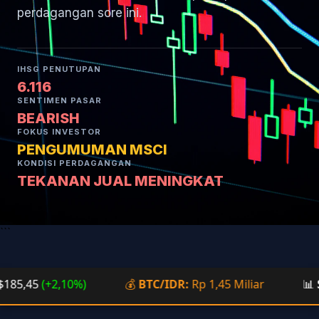
perdagangan sore ini.
IHSG PENUTUPAN
6.116
SENTIMEN PASAR
BEARISH
FOKUS INVESTOR
PENGUMUMAN MSCI
KONDISI PERDAGANGAN
TEKANAN JUAL MENINGKAT
```
5,45
(+2,10%)
💰
BTC/IDR:
Rp 1,45 Miliar
📊
SEN