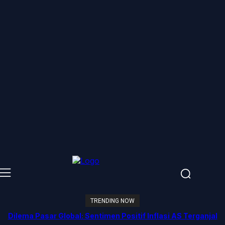
TRENDING NOW
Dilema Pasar Global: Sentimen Positif Inflasi AS Terganjal
Amblesnya Saham Teknologi Asia dan Guncangan Selat