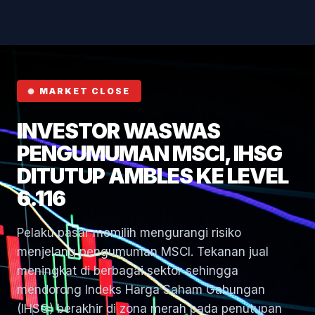
Hormuz
MARKET CLOSE
INVESTOR WASWAS
PENGUMUMAN MSCI, IHSG
DITUTUP AMBLES KE LEVEL
6.116
Pelaku pasar memilih mengurangi risiko
menjelang pengumuman MSCI. Tekanan jual
meningkat di berbagai sektor sehingga
mendorong Indeks Harga Saham Gabungan
(IHSG) berakhir di zona merah pada penutupan