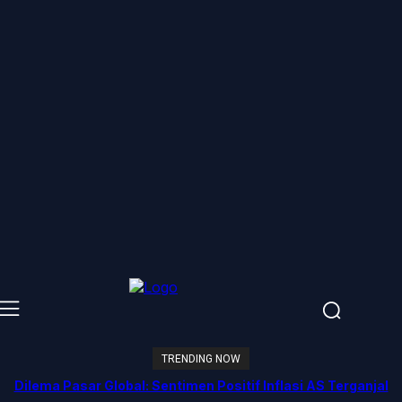
TRENDING NOW
Dilema Pasar Global: Sentimen Positif Inflasi AS Terganjal
Amblesnya Saham Teknologi Asia dan Guncangan Selat