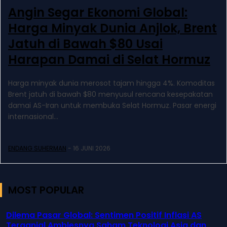
Angin Segar Ekonomi Global:
Harga Minyak Dunia Anjlok, Brent
Jatuh di Bawah $80 Usai
Harapan Damai di Selat Hormuz
Harga minyak dunia merosot tajam hingga 4%. Komoditas
Brent jatuh di bawah $80 menyusul rencana kesepakatan
damai AS-Iran untuk membuka Selat Hormuz. Pasar energi
internasional...
ENDANG SUHERMAN
-
16 JUNI 2026
MOST POPULAR
Dilema Pasar Global: Sentimen Positif Inflasi AS
Terganjal Amblesnya Saham Teknologi Asia dan