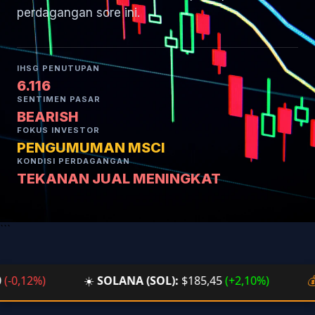
perdagangan sore ini.
IHSG PENUTUPAN
6.116
SENTIMEN PASAR
BEARISH
FOKUS INVESTOR
PENGUMUMAN MSCI
KONDISI PERDAGANGAN
TEKANAN JUAL MENINGKAT
```
,12%)
☀️
SOLANA (SOL):
$185,45
(+2,10%)
💰
BT