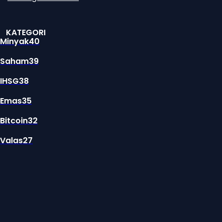
KATEGORI
Minyak
40
Saham
39
IHSG
38
Emas
35
Bitcoin
32
Valas
27