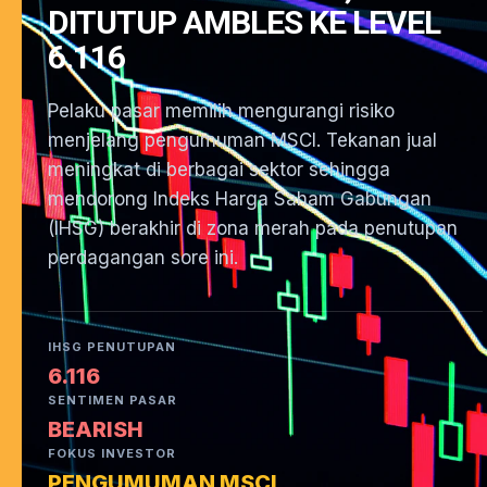
DITUTUP AMBLES KE LEVEL
6.116
Pelaku pasar memilih mengurangi risiko
menjelang pengumuman MSCI. Tekanan jual
meningkat di berbagai sektor sehingga
mendorong Indeks Harga Saham Gabungan
(IHSG) berakhir di zona merah pada penutupan
perdagangan sore ini.
IHSG PENUTUPAN
6.116
SENTIMEN PASAR
BEARISH
FOKUS INVESTOR
PENGUMUMAN MSCI