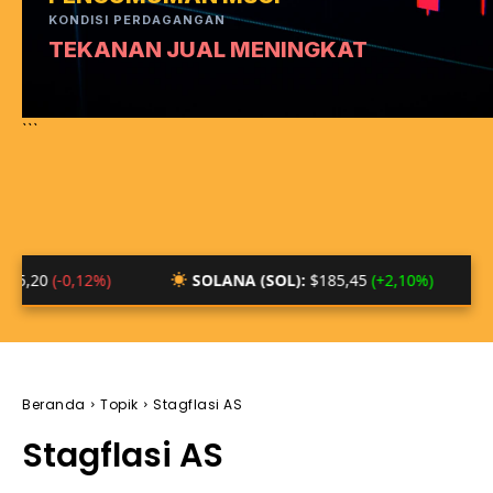
KONDISI PERDAGANGAN
TEKANAN JUAL MENINGKAT
```
-0,12%)
SOLANA (SOL):
$185,45
(+2,10%)
BTC/I
Beranda
Topik
Stagflasi AS
Stagflasi AS