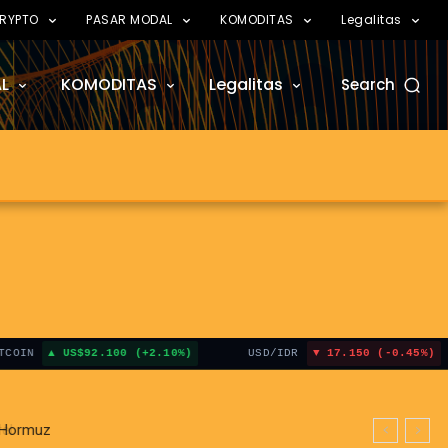
RYPTO
PASAR MODAL
KOMODITAS
Legalitas
L
KOMODITAS
Legalitas
Search
US$92.100 (+2.10%)
USD/IDR
17.150 (-0.45%)
 Hormuz