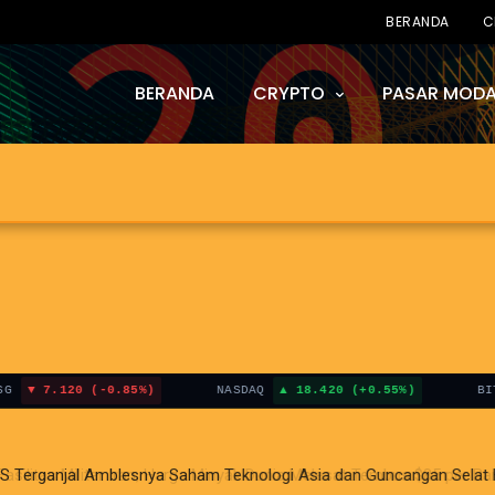
BERANDA
C
BERANDA
CRYPTO
PASAR MODA
7.120 (-0.85%)
NASDAQ
18.420 (+0.55%)
BITCOIN
i AS Terganjal Amblesnya Saham Teknologi Asia dan Guncangan Selat