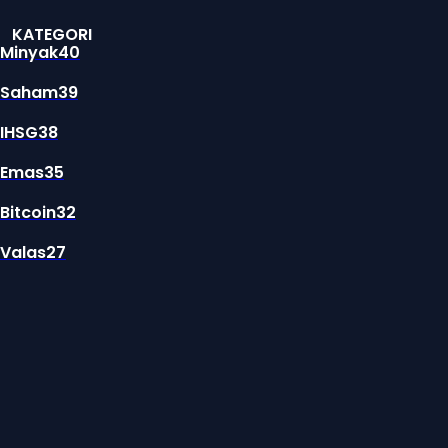
KATEGORI
Minyak
40
Saham
39
IHSG
38
Emas
35
Bitcoin
32
Valas
27