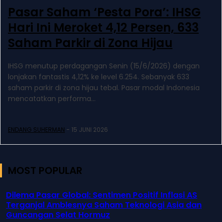
Pasar Saham ‘Pesta Pora’: IHSG
Hari Ini Meroket 4,12 Persen, 633
Saham Parkir di Zona Hijau
IHSG menutup perdagangan Senin (15/6/2026) dengan
lonjakan fantastis 4,12% ke level 6.254. Sebanyak 633
saham parkir di zona hijau tebal. Pasar modal Indonesia
mencatatkan performa...
ENDANG SUHERMAN
-
15 JUNI 2026
MOST POPULAR
Dilema Pasar Global: Sentimen Positif Inflasi AS
Terganjal Amblesnya Saham Teknologi Asia dan
Guncangan Selat Hormuz