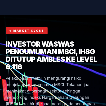
Hormuz
MARKET CLOSE
INVESTOR WASWAS
PENGUMUMAN MSCI, IHSG
DITUTUP AMBLES KE LEVEL
6.116
Pelaku pasar memilih mengurangi risiko
menjelang pengumuman MSCI. Tekanan jual
meningkat di berbagai sektor sehingga
mendorong Indeks Harga Saham Gabungan
(IHSG) berakhir di zona merah pada penutupan