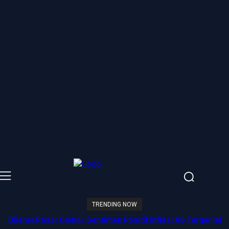
TRENDING NOW
Dilema Pasar Global: Sentimen Positif Inflasi AS Terganjal
Amblesnya Saham Teknologi Asia dan Guncangan Selat