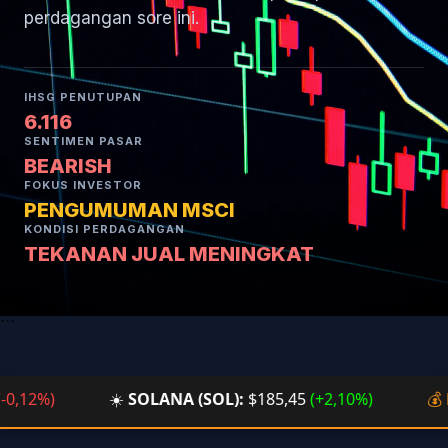
perdagangan sore ini.
IHSG PENUTUPAN
6.116
SENTIMEN PASAR
BEARISH
FOKUS INVESTOR
PENGUMUMAN MSCI
KONDISI PERDAGANGAN
TEKANAN JUAL MENINGKAT
```
12%)
☀️
SOLANA (SOL):
$185,45
(+2,10%)
💰
BTC