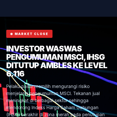
Hormuz
MARKET CLOSE
INVESTOR WASWAS
PENGUMUMAN MSCI, IHSG
DITUTUP AMBLES KE LEVEL
6.116
Pelaku pasar memilih mengurangi risiko
menjelang pengumuman MSCI. Tekanan jual
meningkat di berbagai sektor sehingga
mendorong Indeks Harga Saham Gabungan
(IHSG) berakhir di zona merah pada penutupan