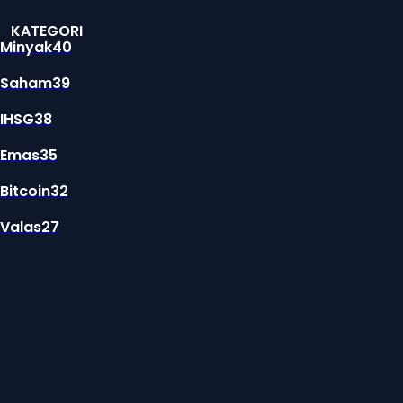
KATEGORI
Minyak
40
Saham
39
IHSG
38
Emas
35
Bitcoin
32
Valas
27