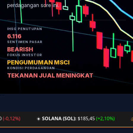
perdagangan sore ini.
IHSG PENUTUPAN
6.116
SENTIMEN PASAR
BEARISH
FOKUS INVESTOR
PENGUMUMAN MSCI
KONDISI PERDAGANGAN
TEKANAN JUAL MENINGKAT
```
,12%)
☀️
SOLANA (SOL):
$185,45
(+2,10%)
💰
BT