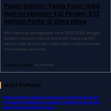
Pasar Saham ‘Pesta Pora’: IHSG
Hari Ini Meroket 4,12 Persen, 633
Saham Parkir di Zona Hijau
IHSG menutup perdagangan Senin (15/6/2026) dengan
lonjakan fantastis 4,12% ke level 6.254. Sebanyak 633
saham parkir di zona hijau tebal. Pasar modal Indonesia
mencatatkan performa...
ENDANG SUHERMAN
-
15 JUNI 2026
MOST POPULAR
Dilema Pasar Global: Sentimen Positif Inflasi AS
Terganjal Amblesnya Saham Teknologi Asia dan
Guncangan Selat Hormuz