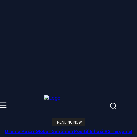
TRENDING NOW
Dilema Pasar Global: Sentimen Positif Inflasi AS Terganjal
Amblesnya Saham Teknologi Asia dan Guncangan Selat