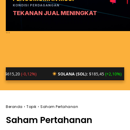
KONDISI PERDAGANGAN
TEKANAN JUAL MENINGKAT
```
0
(-0,12%)
SOLANA (SOL):
$185,45
(+2,10%)
BT
Beranda
Topik
Saham Pertahanan
Saham Pertahanan