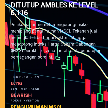
DITUTUP AMBLES KE LEVEL
6.116
Pelaku pasar memilih mengurangi risiko
menjelang pengumuman MSCI. Tekanan jual
meningkat di berbagai sektor sehingga
mendorong Indeks Harga Saham Gabungan
(IHSG) berakhir di zona merah pada penutupan
perdagangan sore ini.
IHSG PENUTUPAN
6.116
SENTIMEN PASAR
BEARISH
FOKUS INVESTOR
PENGUMUMAN MSCI