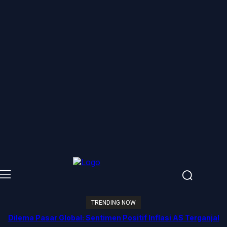
TRENDING NOW
Dilema Pasar Global: Sentimen Positif Inflasi AS Terganjal
Amblesnya Saham Teknologi Asia dan Guncangan Selat