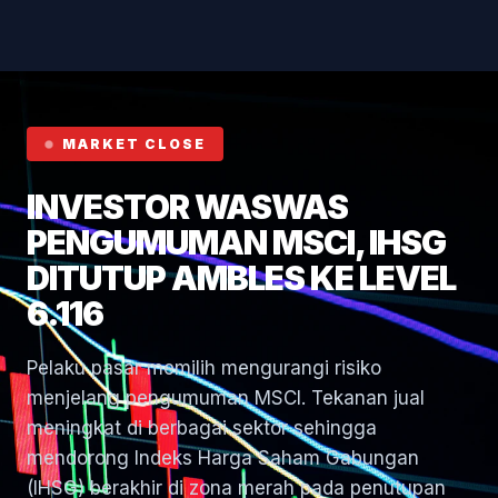
Hormuz
MARKET CLOSE
INVESTOR WASWAS
PENGUMUMAN MSCI, IHSG
DITUTUP AMBLES KE LEVEL
6.116
Pelaku pasar memilih mengurangi risiko
menjelang pengumuman MSCI. Tekanan jual
meningkat di berbagai sektor sehingga
mendorong Indeks Harga Saham Gabungan
(IHSG) berakhir di zona merah pada penutupan