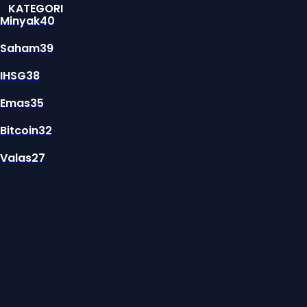
KATEGORI
Minyak
40
Saham
39
IHSG
38
Emas
35
Bitcoin
32
Valas
27