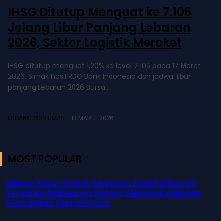
IHSG Ditutup Menguat ke 7.106
Jelang Libur Panjang Lebaran
2026, Sektor Logistik Meroket
IHSG ditutup menguat 1,20% ke level 7.106 pada 17 Maret
2026. Simak hasil RDG Bank Indonesia dan jadwal libur
panjang Lebaran 2026 Bursa...
ENDANG SUHERMAN
-
18 MARET 2026
MOST POPULAR
Dilema Pasar Global: Sentimen Positif Inflasi AS
Terganjal Amblesnya Saham Teknologi Asia dan
Guncangan Selat Hormuz