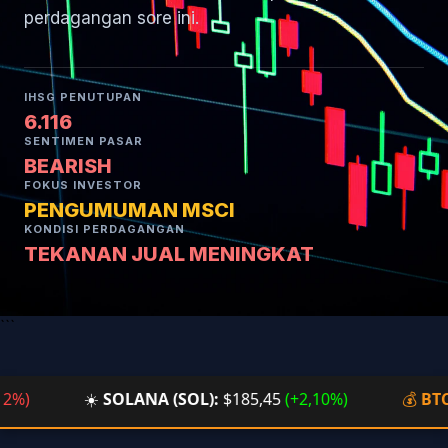
perdagangan sore ini.
IHSG PENUTUPAN
6.116
SENTIMEN PASAR
BEARISH
FOKUS INVESTOR
PENGUMUMAN MSCI
KONDISI PERDAGANGAN
TEKANAN JUAL MENINGKAT
```
☀️
SOLANA (SOL):
$185,45
(+2,10%)
💰
BTC/ID