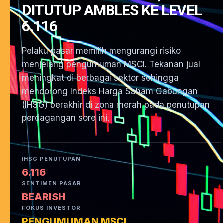
DITUTUP AMBLES KE LEVEL
6.116
Pelaku pasar memilih mengurangi risiko
menjelang pengumuman MSCI. Tekanan jual
meningkat di berbagai sektor sehingga
mendorong Indeks Harga Saham Gabungan
(IHSG) berakhir di zona merah pada penutupan
perdagangan sore ini.
IHSG PENUTUPAN
6.116
SENTIMEN PASAR
BEARISH
FOKUS INVESTOR
PENGUMUMAN MSCI