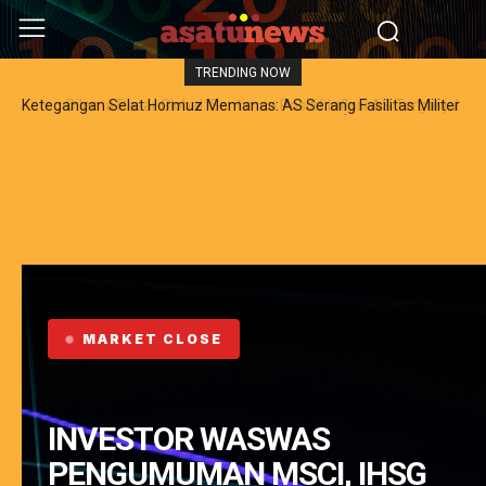
TRENDING NOW
Dilema Pasar Global: Sentimen Positif Inflasi AS Terganjal
Amblesnya Saham Teknologi Asia dan Guncangan Selat Hormuz
MARKET CLOSE
INVESTOR WASWAS
PENGUMUMAN MSCI, IHSG