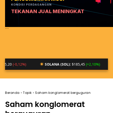
KONDISI PERDAGANGAN
TEKANAN JUAL MENINGKAT
```
0,12%)
SOLANA (SOL):
$185,45
(+2,10%)
BTC/I
Beranda
Topik
Saham konglomerat berguguran
Saham konglomerat