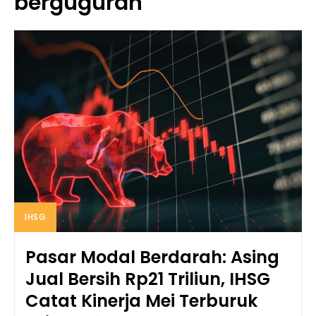
berguguran
IHSG
Pasar Modal Berdarah: Asing
Jual Bersih Rp21 Triliun, IHSG
Catat Kinerja Mei Terburuk