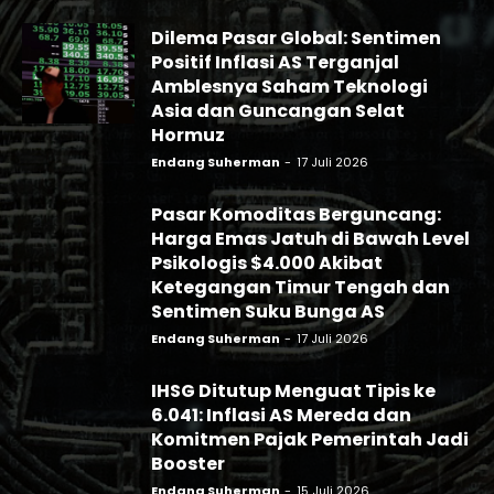
Dilema Pasar Global: Sentimen
Positif Inflasi AS Terganjal
Amblesnya Saham Teknologi
Asia dan Guncangan Selat
Hormuz
Endang Suherman
-
17 Juli 2026
Pasar Komoditas Berguncang:
Harga Emas Jatuh di Bawah Level
Psikologis $4.000 Akibat
Ketegangan Timur Tengah dan
Sentimen Suku Bunga AS
Endang Suherman
-
17 Juli 2026
IHSG Ditutup Menguat Tipis ke
6.041: Inflasi AS Mereda dan
Komitmen Pajak Pemerintah Jadi
Booster
Endang Suherman
-
15 Juli 2026