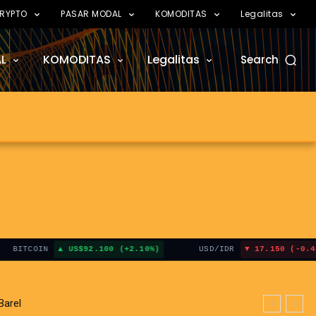
RYPTO
PASAR MODAL
KOMODITAS
Legalitas
L
KOMODITAS
Legalitas
Search
COIN
US$92.100 (+2.10%)
USD/IDR
17.150 (-0.45%)
el
t Hormuz