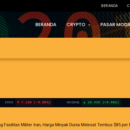
BERANDA
C
BERANDA
CRYPTO
PASAR MODA
G
7.120 (-0.85%)
NASDAQ
18.420 (+0.55%)
BIT
litas Militer Iran, Harga Minyak Dunia Melesat Tembus $85 per Bar
i AS Terganjal Amblesnya Saham Teknologi Asia dan Guncangan Sela