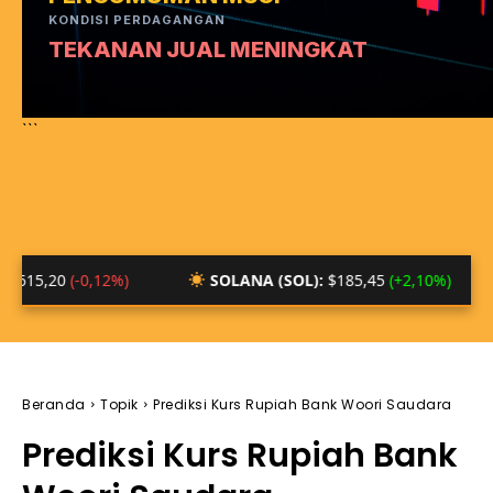
KONDISI PERDAGANGAN
TEKANAN JUAL MENINGKAT
```
(-0,12%)
SOLANA (SOL):
$185,45
(+2,10%)
BTC/
Beranda
Topik
Prediksi Kurs Rupiah Bank Woori Saudara
Prediksi Kurs Rupiah Bank