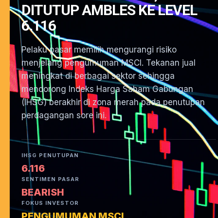
DITUTUP AMBLES KE LEVEL
6.116
Pelaku pasar memilih mengurangi risiko
menjelang pengumuman MSCI. Tekanan jual
meningkat di berbagai sektor sehingga
mendorong Indeks Harga Saham Gabungan
(IHSG) berakhir di zona merah pada penutupan
perdagangan sore ini.
IHSG PENUTUPAN
6.116
SENTIMEN PASAR
BEARISH
FOKUS INVESTOR
PENGUMUMAN MSCI