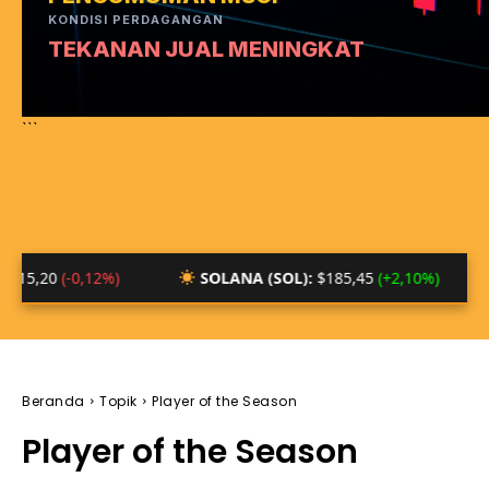
KONDISI PERDAGANGAN
TEKANAN JUAL MENINGKAT
```
-0,12%)
SOLANA (SOL):
$185,45
(+2,10%)
BTC/I
Beranda
Topik
Player of the Season
Player of the Season