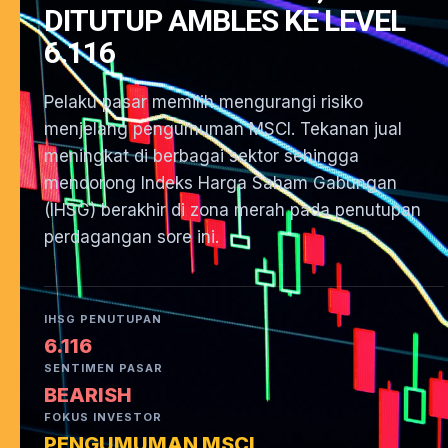
DITUTUP AMBLES KE LEVEL
6.116
Pelaku pasar memilih mengurangi risiko
menjelang pengumuman MSCI. Tekanan jual
meningkat di berbagai sektor sehingga
mendorong Indeks Harga Saham Gabungan
(IHSG) berakhir di zona merah pada penutupan
perdagangan sore ini.
IHSG PENUTUPAN
6.116
SENTIMEN PASAR
BEARISH
FOKUS INVESTOR
PENGUMUMAN MSCI