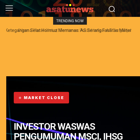
TRENDING NOW
Dilema Pasar Global: Sentimen Positif Inflasi AS Terganjal
Amblesnya Saham Teknologi Asia dan Guncangan Selat Hormuz
MARKET CLOSE
INVESTOR WASWAS
PENGUMUMAN MSCI, IHSG