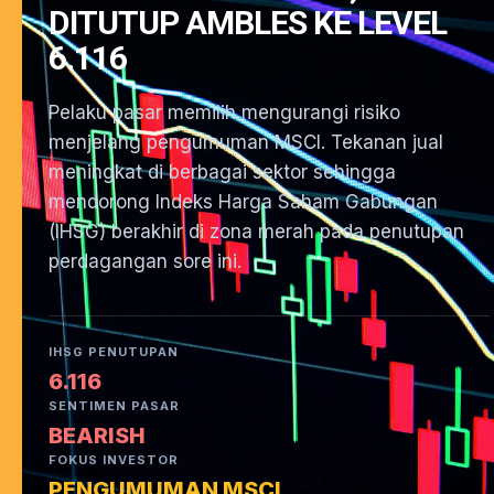
DITUTUP AMBLES KE LEVEL
6.116
Pelaku pasar memilih mengurangi risiko
menjelang pengumuman MSCI. Tekanan jual
meningkat di berbagai sektor sehingga
mendorong Indeks Harga Saham Gabungan
(IHSG) berakhir di zona merah pada penutupan
perdagangan sore ini.
IHSG PENUTUPAN
6.116
SENTIMEN PASAR
BEARISH
FOKUS INVESTOR
PENGUMUMAN MSCI