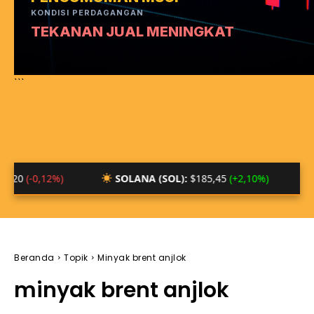
KONDISI PERDAGANGAN
TEKANAN JUAL MENINGKAT
```
12%)
SOLANA (SOL):
$185,45
(+2,10%)
BTC/IDR
Beranda
Topik
Minyak brent anjlok
minyak brent anjlok