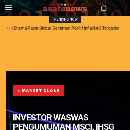
TRENDING NOW
Dilema Pasar Global: Sentimen Positif Inflasi AS Terganjal
Amblesnya Saham Teknologi Asia dan Guncangan Selat Hormuz
MARKET CLOSE
INVESTOR WASWAS
PENGUMUMAN MSCI, IHSG