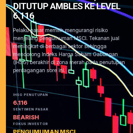
DITUTUP AMBLES KE LEVEL
6.116
Pelaku pasar memilih mengurangi risiko
menjelang pengumuman MSCI. Tekanan jual
meningkat di berbagai sektor sehingga
mendorong Indeks Harga Saham Gabungan
(IHSG) berakhir di zona merah pada penutupan
perdagangan sore ini.
IHSG PENUTUPAN
6.116
SENTIMEN PASAR
BEARISH
FOKUS INVESTOR
PENGUMUMAN MSCI