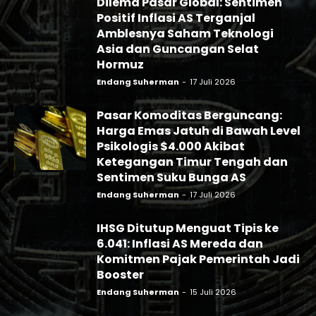
Dilema Pasar Global: Sentimen
Positif Inflasi AS Terganjal
Amblesnya Saham Teknologi
Asia dan Guncangan Selat
Hormuz
Endang Suherman
-
17 Juli 2026
Pasar Komoditas Berguncang:
Harga Emas Jatuh di Bawah Level
Psikologis $4.000 Akibat
Ketegangan Timur Tengah dan
Sentimen Suku Bunga AS
Endang Suherman
-
17 Juli 2026
IHSG Ditutup Menguat Tipis ke
6.041: Inflasi AS Mereda dan
Komitmen Pajak Pemerintah Jadi
Booster
Endang Suherman
-
15 Juli 2026