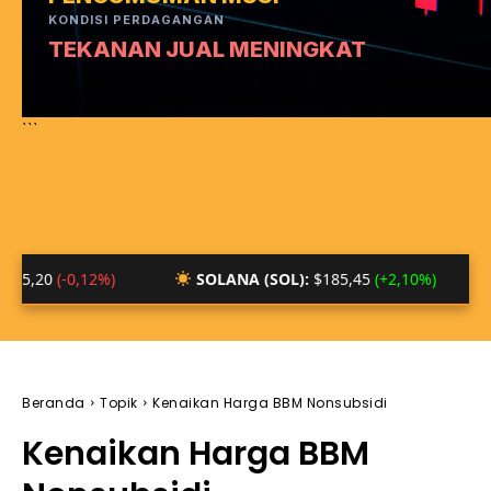
KONDISI PERDAGANGAN
TEKANAN JUAL MENINGKAT
```
0,12%)
SOLANA (SOL):
$185,45
(+2,10%)
BTC/ID
Beranda
Topik
Kenaikan Harga BBM Nonsubsidi
Kenaikan Harga BBM