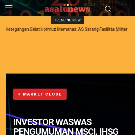
TRENDING NOW
Dilema Pasar Global: Sentimen Positif Inflasi AS Terganjal
Amblesnya Saham Teknologi Asia dan Guncangan Selat Hormuz
MARKET CLOSE
INVESTOR WASWAS
PENGUMUMAN MSCI, IHSG