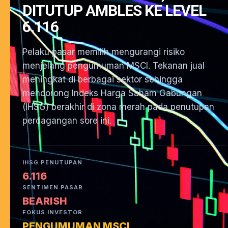
DITUTUP AMBLES KE LEVEL
6.116
Pelaku pasar memilih mengurangi risiko
menjelang pengumuman MSCI. Tekanan jual
meningkat di berbagai sektor sehingga
mendorong Indeks Harga Saham Gabungan
(IHSG) berakhir di zona merah pada penutupan
perdagangan sore ini.
IHSG PENUTUPAN
6.116
SENTIMEN PASAR
BEARISH
FOKUS INVESTOR
PENGUMUMAN MSCI